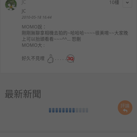
JC
10
JC
2010-05-18 16:44
MOMO
說：
剛剛無聊拿相機去拍的~哈哈哈~~~~很美唷~~大家晚
上可以抬頭看看~~~^^... 恕刪
MOMO大 :
好久不見哩
. . . . .
最新新聞
評論