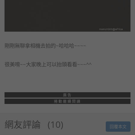
剛剛無聊拿相機去拍的~哈哈哈~~~~
很美唷~~大家晚上可以抬頭看看~~~^^
廣告
捲動繼續閱讀
網友評論
10
回覆本文