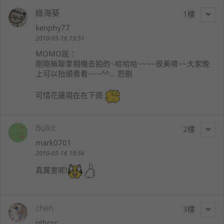
綠海葵
1
kenphy77
2010-05-16 19:51
MOMO
說：
剛剛無聊拿相機去拍的~哈哈哈~~~~很美唷~~大家晚
上可以抬頭看看~~~^^... 恕刪
可惜花蓮現在在下雨
Buikit
2
mark0701
2010-05-16 19:56
真厲害呢!
chen
3
pthccc