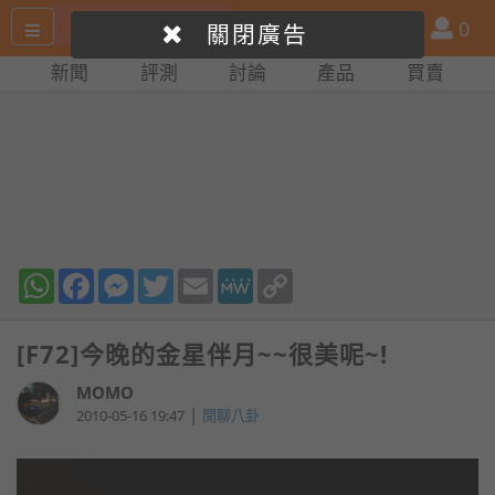
搜
產
會
0
關閉廣告
尋
品
員
新聞
評測
討論
產品
買賣
網
比
站
拼
WhatsApp
Facebook
Messenger
Twitter
Email
MeWe
Copy
Link
[F72]今晚的金星伴月~~很美呢~!
MOMO
|
2010-05-16 19:47
閒聊八卦