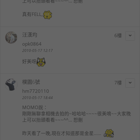
上可以抬頭看看~~~^^... 恕刪
真有FELL,
汪漢均
6
opk0864
2010-05-17 12:17
好美呀
樸園6號
7
hm7720110
2010-05-17 18:44
MOMO
說：
剛剛無聊拿相機去拍的~哈哈哈~~~~很美唷~~大家晚
上可以抬頭看看~~~^^... 恕刪
昨天看了一晚,現在才知道那是金星......