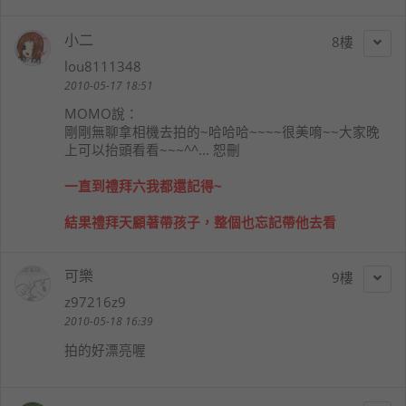
小二
8
lou8111348
2010-05-17 18:51
MOMO
說：
剛剛無聊拿相機去拍的~哈哈哈~~~~很美唷~~大家晚
上可以抬頭看看~~~^^... 恕刪
一直到禮拜六我都還記得~
結果禮拜天顧著帶孩子，整個也忘記帶他去看
可樂
9
z97216z9
2010-05-18 16:39
拍的好漂亮喔