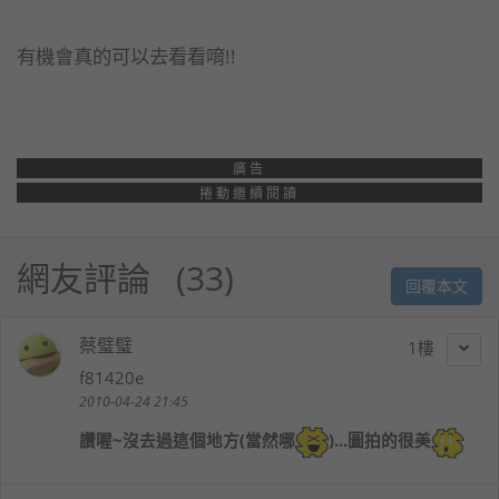
有機會真的可以去看看唷!!
廣告
捲動繼續閱讀
網友評論
33
回覆本文
蔡璧璧
1
f81420e
2010-04-24 21:45
讚喔~沒去過這個地方(當然哪
)...圖拍的很美