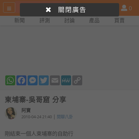
搜
產
會
0
關閉廣告
尋
品
員
新聞
評測
討論
產品
買賣
網
比
站
拼
WhatsApp
Facebook
Messenger
Twitter
Email
MeWe
Copy
Link
柬埔寨-吳哥窟 分享
阿寶
|
2010-04-24 21:40
閒聊八卦
剛結束一個人柬埔寨的自助行