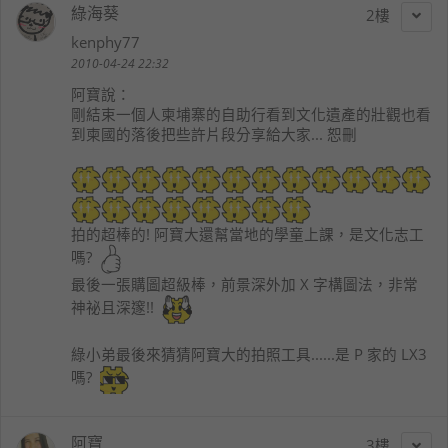
綠海葵
2
kenphy77
2010-04-24 22:32
阿寶
說：
剛結束一個人柬埔寨的自助行看到文化遺產的壯觀也看
到柬國的落後把些許片段分享給大家... 恕刪
拍的超棒的! 阿寶大還幫當地的學童上課，是文化志工
嗎?
最後一張購圖超級棒，前景深外加 X 字構圖法，非常
神祕且深邃!!
綠小弟最後來猜猜阿寶大的拍照工具......是 P 家的 LX3
嗎?
阿寶
3