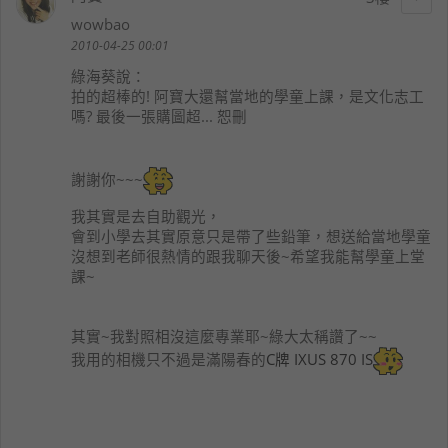
wowbao
2010-04-25 00:01
綠海葵
說：
拍的超棒的! 阿寶大還幫當地的學童上課，是文化志工
嗎? 最後一張購圖超... 恕刪
謝謝你~~~
我其實是去自助觀光，
會到小學去其實原意只是帶了些鉛筆，想送給當地學童
沒想到老師很熱情的跟我聊天後~希望我能幫學童上堂
課~
其實~我對照相沒這麼專業耶~綠大太稱讚了~~
我用的相機只不過是滿陽春的
C牌 IXUS 870 IS