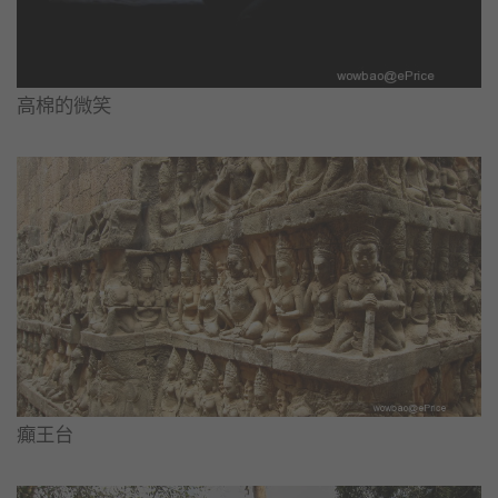
高棉的微笑
癲王台