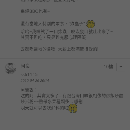
串燒BBQ也有~
還有當地人特別的零食，"炸蟲子"
哈哈~我嚐試了一口炸蟲，咬沒幾口就吐出來了~
其實不難吃，只是難克服心理障礙
去都吃當地的食物~大致上都滿能接受的!!
阿良
10
ss61115
2010-04-26 20:14
阿寶
說：
吃的阿...其實太多了...有跟台灣口味很相像的炒飯炒麵
炒米粉~~熱帶水果種類多... 恕刪
明天就可以去吃好料的啦