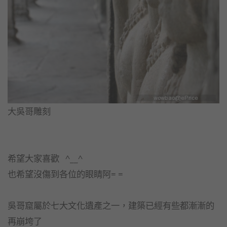
大吳哥雕刻
希望大家喜歡 ^__^
也希望沒傷到各位的眼睛阿= =
吳哥窟屬於七大文化遺產之一，建築已經有些都漸漸的
再崩垮了