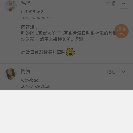
毛怪
11
ts3098362
2010-04-26 20:17
阿寶
說：
評論
吃的阿...其實太多了...有跟台灣口味很相像的炒飯炒麵
炒米粉~~熱帶水果種類多... 恕刪
高蛋白質對身體有益阿
阿寶
12
wowbao
2010-04-26 20:20
阿良
說：
明天就可以去吃好料的啦
對押對押^^
真是期待呀!!!哈哈