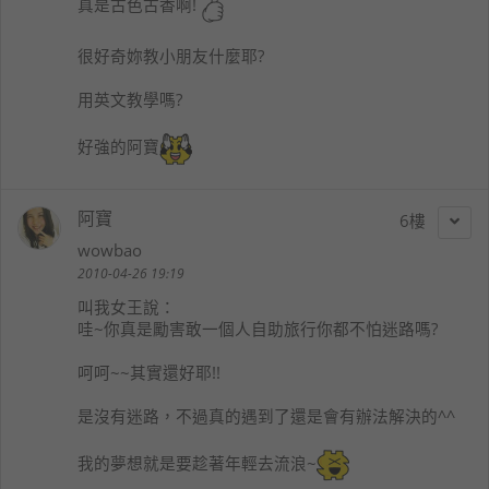
真是古色古香啊!
很好奇妳教小朋友什麼耶?
用英文教學嗎?
好強的阿寶
阿寶
6
wowbao
2010-04-26 19:19
叫我女王
說：
哇~你真是勵害敢一個人自助旅行你都不怕迷路嗎?
呵呵~~其實還好耶!!
是沒有迷路，不過真的遇到了還是會有辦法解決的^^
我的夢想就是要趁著年輕去流浪~