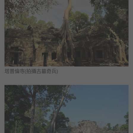
塔普倫寺(拍攝古墓奇兵)