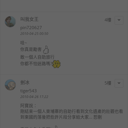
叫我女王
4
pin720627
2010-04-25 00:50
哇~
你真是勵害
敢一個人自助旅行
你都不怕迷路嗎?
剉冰
5
tiger543
2010-04-26 17:22
阿寶
說：
剛結束一個人柬埔寨的自助行看到文化遺產的壯觀也看
到柬國的落後把些許片段分享給大家... 恕刪