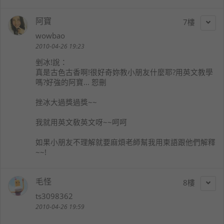
阿寶
7
wowbao
2010-04-26 19:23
剉冰!
說：
真是古色古香啊!很好奇妳教小朋友什麼耶?用英文教學
嗎?好強的阿寶... 恕刪
挫冰大過獎過獎~~
我就用英文敎英文呀~~呵呵
如果小朋友不理解就要麻煩老師幫我用柬語跟他們解釋
~~!
毛怪
8
ts3098362
2010-04-26 19:59