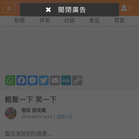
搜
產
會
0
關閉廣告
尋
品
員
新聞
評測
討論
產品
買賣
網
比
站
拼
WhatsApp
Facebook
Messenger
Twitter
Email
MeWe
Copy
Link
輕鬆一下 笑一下
喔耶 雅美蝶
|
2010-04-03 16:24
閒聊八卦
當兵演習前的遺書....