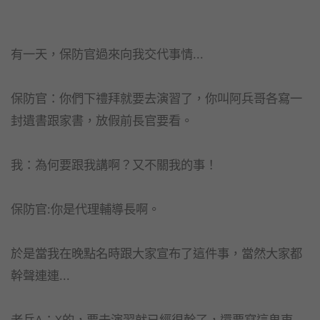
有一天，保防官過來向我交代事情...
保防官：你們下禮拜就要去演習了，你叫阿兵哥各寫一
封遺書跟家書，放假前長官要看。
我：為何要跟我講啊？又不關我的事！
保防官:你是代理輔導長啊。
於是當我在晚點名時跟大家宣布了這件事，當然大家都
幹聲連連...
老兵A：X的，要去演習就已經很幹了，還要寫這鬼東