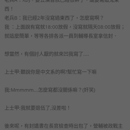
西！
老兵B：我已經2年沒寫過東西了，怎麼寫啊？
我 ：上面說有寫就18:00放假，沒寫就隔天08:00放假；
就這麼簡單，等等各排各派一員到輔導長室拿信封．
想當然，有個討人厭的就來凹我寫了....
上士甲:聽說你是中文系的啊?幫忙寫一下嘛
我:Mmmmm...怎麼寫都沒關係嘛？(奸笑)
上士甲:我就要退伍了,沒差啦！
後來呢，有封遺書在長官檢查時出包了，營輔被政戰主