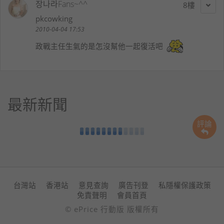
장나라Fans~^^
8
pkcowking
2010-04-04 17:53
政戰主任生氣的是怎沒幫他一起復活吧
最新新聞
評論
台灣站
香港站
意見查詢
廣告刊登
私隱權保護政策
免責聲明
會員首頁
© ePrice 行動版 版權所有