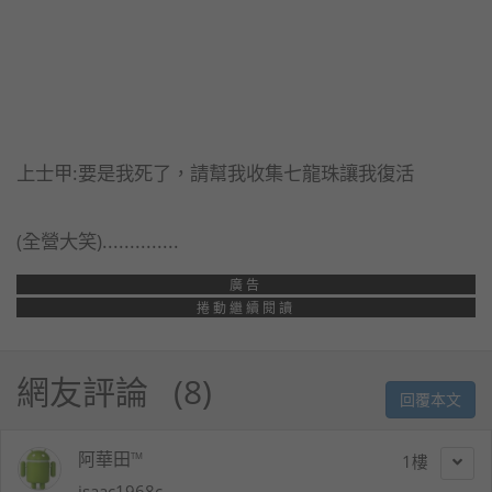
上士甲:要是我死了，請幫我收集七龍珠讓我復活
(全營大笑)..............
廣告
捲動繼續閱讀
網友評論
8
回覆本文
阿華田™
1
isaac1968c