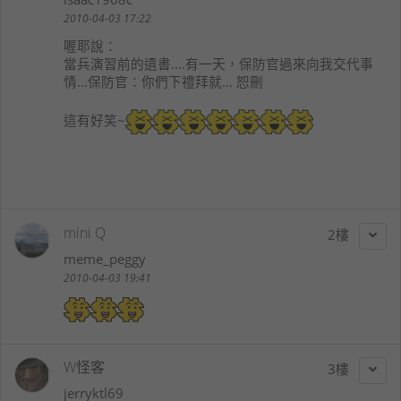
2010-04-03 17:22
喔耶
說：
當兵演習前的遺書....有一天，保防官過來向我交代事
情...保防官：你們下禮拜就... 恕刪
這有好笑~
mini Q
2
meme_peggy
2010-04-03 19:41
W怪客
3
jerryktl69