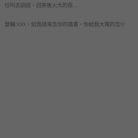
任叫去訓話，回來後火大的很...
營輔:XXX，給我過來念你的遺書，你給我大聲的念!!!