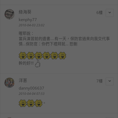
綠海葵
6
kenphy77
2010-04-03 23:02
喔耶
說：
當兵演習前的遺書....有一天，保防官過來向我交代事
情...保防官：你們下禮拜就... 恕刪
幹的好!!!
洋蔥
7
danny006637
2010-04-04 07:53
。