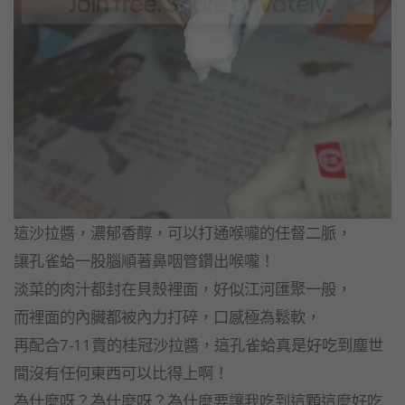
這沙拉醬，濃郁香醇，可以打通喉嚨的任督二脈，
讓孔雀蛤一股腦順著鼻咽管鑽出喉嚨！
淡菜的肉汁都封在貝殼裡面，好似江河匯聚一般，
而裡面的內臟都被內力打碎，口感極為鬆軟，
再配合7-11賣的桂冠沙拉醬，這孔雀蛤真是好吃到塵世
間沒有任何東西可以比得上啊！
為什麼呀？為什麼呀？為什麼要讓我吃到這顆這麼好吃