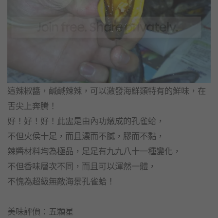
這辣椒醬，鹹鹹辣辣，可以激發海鮮類特有的鮮味，在
舌尖上奔騰！
好！好！好！此盅是由內功燉成的孔雀蛤，
不但火侯十足，而且濃而不膩，膠而不黏，
辣醬材料均為極品，足足有九九八十一種變化，
不但香味層次不同，而且可以渾然一體，
不愧為超級無敵海景孔雀蛤！
美味評價：五顆星