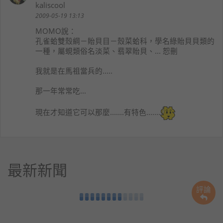
kaliscool
2009-05-19 13:13
MOMO
說：
孔雀蛤雙殼綱－貽貝目－殼菜蛤科，學名綠貽貝貝類的
一種，屬蜆類俗名淡菜、翡翠貽貝、... 恕刪
我就是在馬祖當兵的.....
那一年常常吃...
現在才知道它可以那麼.......有特色.......
最新新聞
評論