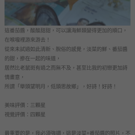
這番茄醬，酸酸甜甜，可以讓海鮮類變得更加的順口，
在喉嚨裡游來游去！
從來未試過如此清新、脫俗的感覺，淡菜的鮮、番茄醬
的甜，摻在一起的味道，
居然比老鼠斑有過之而無不及，甚至比我的初戀更加詩
情畫意，
所謂「舉頭望明月，低頭思故鄉」，好詩！好詩！
美味評價：三顆星
視覺評價：四顆星
最重要的是，我必須強調，這是淡菜+番茄醬的照片，不