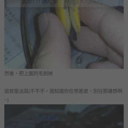
然後，把上面的毛剝掉
這就是淡菜(不不不，我知道你在想甚麼，別往那邊想啊
~)