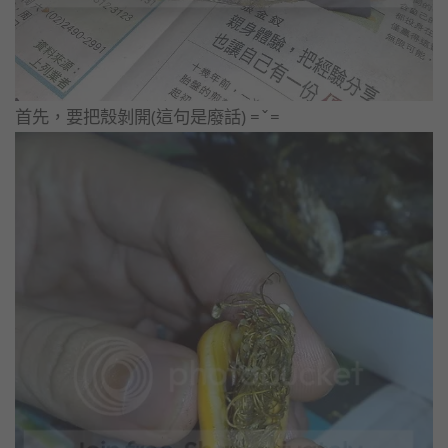
首先，要把殼剝開(這句是廢話) =ˇ=