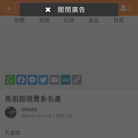
搜
產
會
0
關閉廣告
尋
品
員
新聞
評測
討論
產品
買賣
網
比
站
拼
WhatsApp
Facebook
Messenger
Twitter
Email
MeWe
Copy
Link
馬祖超視覺系名產
MOMO
|
2009-05-19 01:30
閒聊八卦
孔雀蛤