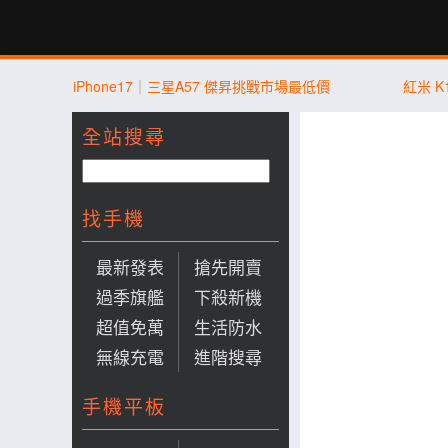
新聞
評測
討論
產品
買賣
商城
登入
iPhone17｜三星A57 傑昇挑戰市場最低價
紅米 
全站搜尋
找手機
最新發表
搶先開賣
過季旗艦
下殺新機
超值免萬
生活防水
無線充電
進階搜尋
手機平板