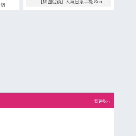
【桃園促銷】人氣日系手機 Sony Xperia 1 VII 256G/512G，現貨特價 34,590 元起有夠划算！(8/4~8/10)
升級
看更多>>