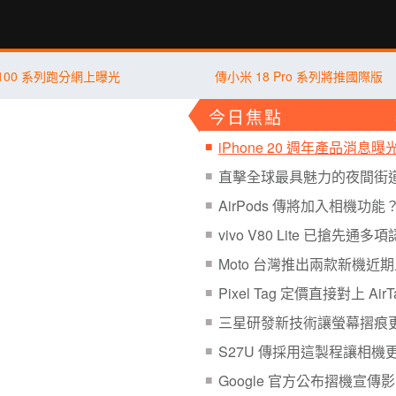
行動版
K100 系列跑分網上曝光
傳小米 18 Pro 系列將推國際版
今日焦點
iPhone 20 週年產品消息曝
AirPods 傳將加入相機功能
vivo V80 Lite 已搶先通多
Moto 台灣推出兩款新機近
Pixel Tag 定價直接對上 AirT
三星研發新技術讓螢幕摺痕
S27U 傳採用這製程讓相機
Google 官方公布摺機宣傳