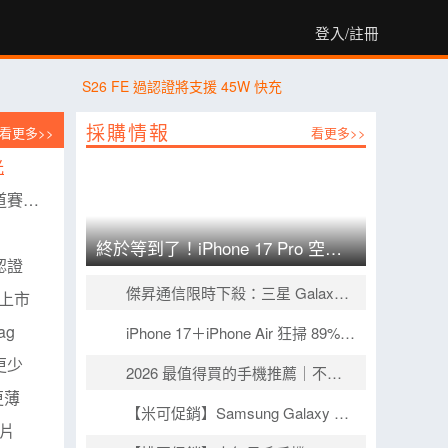
登入/註冊
S26 FE 過認證將支援 45W 快充
採購情報
看更多>>
看更多>>
光
直擊全球最具魅力的夜間街道賽！F1 新加坡大獎賽 Audi 極速之旅即日起開放報名
？
終於等到了！iPhone 17 Pro 空機價曝光 三星 Galaxy S26+ 狂降近 8 千
項認證
傑昇通信限時下殺：三星 Galaxy S26+ (12G/256G) 只要 $29,990 元！(8/6-8/9)
期上市
ag
iPhone 17＋iPhone Air 狂掃 89% 市佔！空機價跳水 9,410 元引爆尾盤買氣
更少
2026 最值得買的手機推薦｜不同預算怎麼選？5 款熱門手機完整比較
更薄
【米可促銷】Samsung Galaxy A57 價格破盤！米可手機館限時 $13,890 (8/4~8/6)
影片