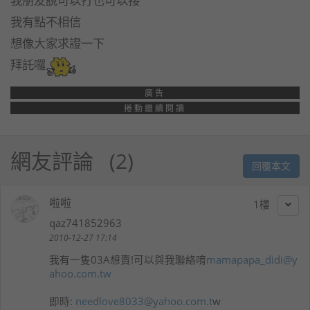
我朋友說可以打也可以接
我有點不相信
想像大家求證一下
拜託囉
廣告
捲動繼續閱讀
網友評論
2
回覆本文
啦啦
1
qaz741852963
2010-12-27 17:14
我有一隻03A想賣!可以與我聯絡唷
mamapapa_didi@y
ahoo.com.tw
即時:
needlove8033@yahoo.com.t
w