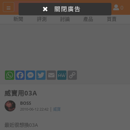
搜
產
會
0
關閉廣告
尋
品
員
新聞
評測
討論
產品
買賣
網
比
站
拼
WhatsApp
Facebook
Messenger
Twitter
Email
MeWe
Copy
Link
威寶用03A
BOSS
|
2010-06-12 22:42
威寶
最近很想換03A