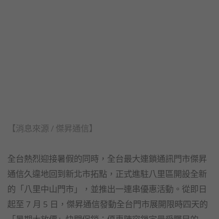
【消息來源 / 傑昇通信】
全台熱烈迎接暑假的同時，全台最大連鎖通訊門市傑昇
通信久違地回到新北市拓點，正式進駐八里區開設全新
的「八里中山門市」，並推出一連串優惠活動。從即日
起至 7 月 5 日，傑昇通信發動全台門市展開限時四天的
「暑期大放價」快閃促銷；優惠陣容鎖定最受矚目的