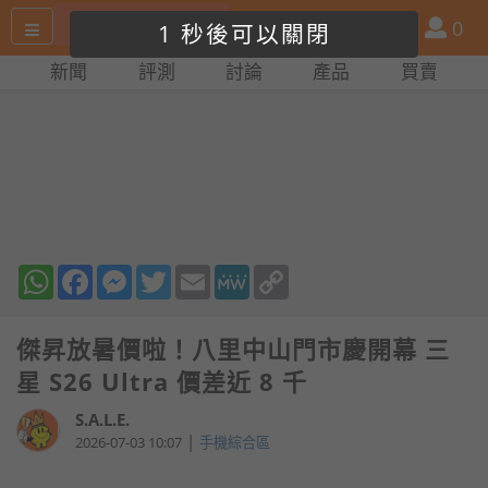
搜
產
會
0
1
尋
品
員
新聞
評測
討論
產品
買賣
網
比
站
拼
WhatsApp
Facebook
Messenger
Twitter
Email
MeWe
Copy
Link
傑昇放暑價啦！八里中山門市慶開幕 三
星 S26 Ultra 價差近 8 千
S.A.L.E.
|
2026-07-03 10:07
手機綜合區