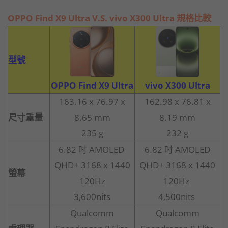
OPPO Find X9 Ultra V.S. vivo X300 Ultra 規格比較
型號
OPPO Find X9 Ultra
vivo X300 Ultra
163.16 x 76.97 x
162.98 x 76.81 x
尺寸重量
8.65 mm
8.19 mm
235 g
232 g
6.82 吋 AMOLED
6.82 吋 AMOLED
QHD+ 3168 x 1440
QHD+ 3168 x 1440
螢幕
120Hz
120Hz
3,600nits
4,500nits
Qualcomm
Qualcomm