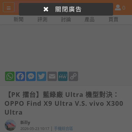
搜
產
會
0
關閉廣告
尋
品
員
新聞
評測
討論
產品
買賣
網
比
站
拼
WhatsApp
Facebook
Messenger
Twitter
Email
MeWe
Copy
Link
【PK 擂台】藍綠廠 Ultra 機型對決：
OPPO Find X9 Ultra V.S. vivo X300
Ultra
Billy
|
2026-05-23 10:17
手機綜合區