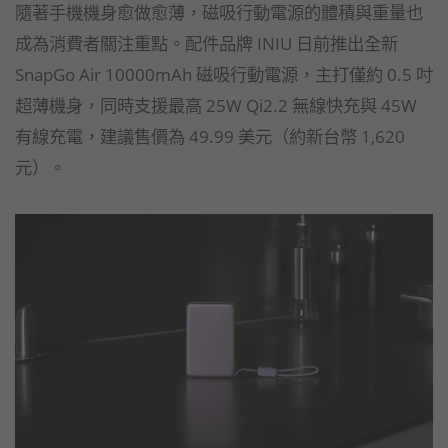
隨著手機機身愈做愈薄，磁吸行動電源的體積與重量也
成為消費者關注重點。配件品牌 INIU 日前推出全新
SnapGo Air 10000mAh 磁吸行動電源，主打僅約 0.5 吋
超薄機身，同時支援最高 25W Qi2.2 無線快充與 45W
有線充電，建議售價為 49.99 美元（約新台幣 1,620
元）。