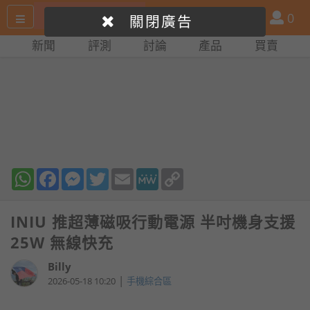
搜
產
會
0
關閉廣告
尋
品
員
新聞
評測
討論
產品
買賣
網
比
站
拼
WhatsApp
Facebook
Messenger
Twitter
Email
MeWe
Copy
Link
INIU 推超薄磁吸行動電源 半吋機身支援
25W 無線快充
Billy
|
2026-05-18 10:20
手機綜合區