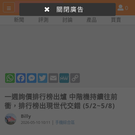
搜
產
會
0
關閉廣告
尋
品
員
新聞
評測
討論
產品
買賣
網
比
站
拼
WhatsApp
Facebook
Messenger
Twitter
Email
MeWe
Copy
Link
一週詢價排行榜出爐 中階機持續往前
衝，排行榜出現世代交錯 (5/2~5/8)
Billy
|
2026-05-10 10:11
手機綜合區