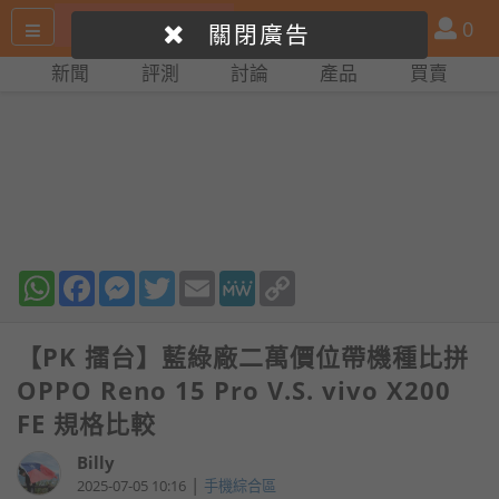
搜
產
會
0
關閉廣告
尋
品
員
新聞
評測
討論
產品
買賣
網
比
站
拼
WhatsApp
Facebook
Messenger
Twitter
Email
MeWe
Copy
Link
【PK 擂台】藍綠廠二萬價位帶機種比拼
OPPO Reno 15 Pro V.S. vivo X200
FE 規格比較
Billy
|
2025-07-05 10:16
手機綜合區