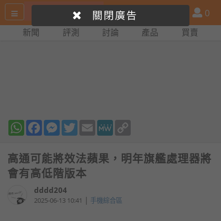
搜
產
會
0
關閉廣告
尋
品
員
新聞
評測
討論
產品
買賣
網
比
站
拼
WhatsApp
Facebook
Messenger
Twitter
Email
MeWe
Copy
Link
高通可能將效法蘋果，明年旗艦處理器將
會有高低階版本
dddd204
|
2025-06-13 10:41
手機綜合區