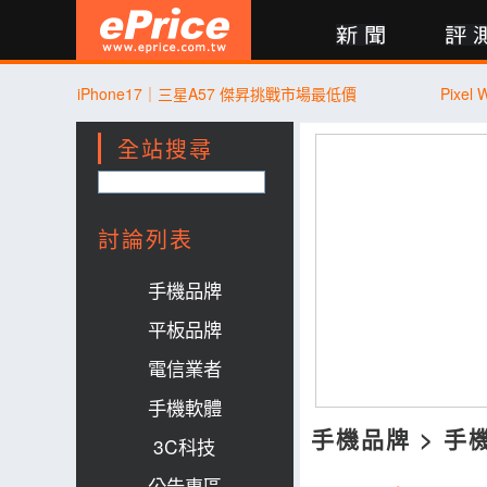
新聞
評測
討論
產品
買賣
商城
登入
iPhone17｜三星A57 傑昇挑戰市場最低價
Pixel
全站搜尋
討論列表
手機品牌
平板品牌
電信業者
手機軟體
手機品牌
>
手
3C科技
公告專區