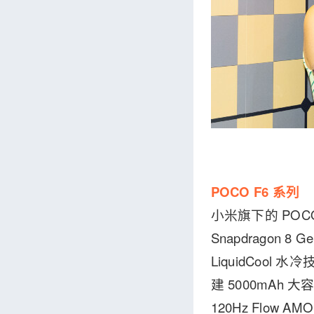
POCO F6 系列
小米旗下的 POCO
Snapdragon
LiquidCoo
建 5000mAh 大
120Hz Flow