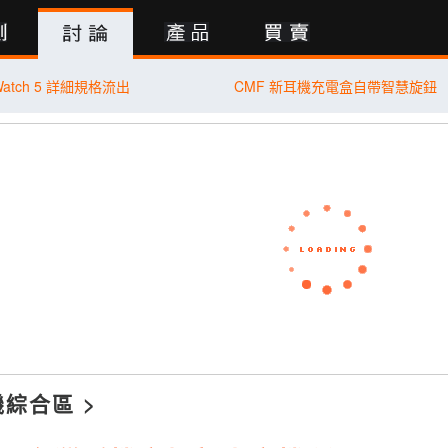
行動版
 Watch 5 詳細規格流出
CMF 新耳機充電盒自帶智慧旋鈕
機綜合區
>