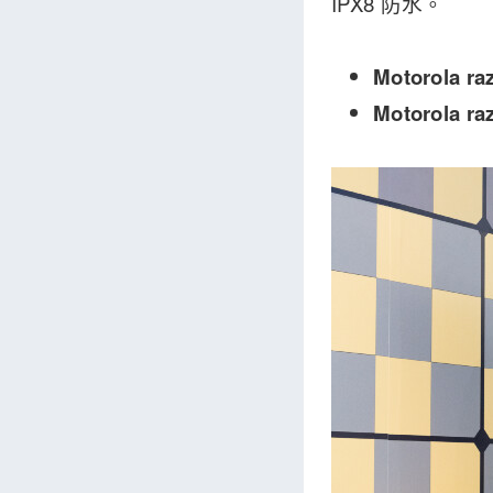
IPX8 防水。
Motorola r
Motorola r