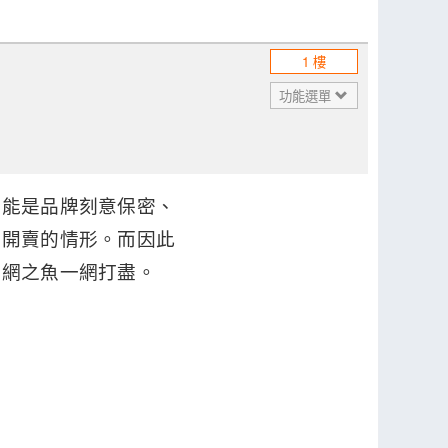
1 樓
功能選單
可能是品牌刻意保密、
然開賣的情形。而因此
漏網之魚一網打盡。