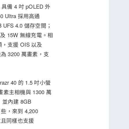
具備 4 吋 pOLED 外
 Ultra 採用高通
GB UFS 4.0 儲存空間；
充以及 15W 無線充電。相
頭，支援 OIS 以及
機為 3200 萬畫素，支
r 40 的 1.5 吋小螢
畫素主相機與 1300 萬
，並內建 8GB
了些，來到 4,200
4；並且同樣也支援