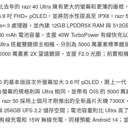
比去年的 razr 40 Ultra 擁有更大的螢幕和更薄的邊框，
 吋 FHD+ pOLED，並將防水性提高至 IPX8。razr 50
s Gen 3 處理器，並內建 12GB LPDDR5X RAM 與 512
0 mAh 電池容量，支援 45W TurboPower 有線快
0 Ultra 搭載雙鏡頭主相機，分別為 5000 萬畫素標準鏡
 5000 萬畫素 2X 望遠鏡頭，支援 F2.0 光圈；前置相
0 的基本版這次外螢幕加大 3.6 吋 pOLED，跟上一代 raz
的規格則與 Ultra 相同，並帶有 OIS 的 5000 萬
azr 50 採用上個月才剛推出的全新晶片天璣 7300X
 與 256GB UFS 2.2 儲存空間；電池容量則比 Ultra 高
 有線充電和 15W 無線充電，同樣預載 Android 1