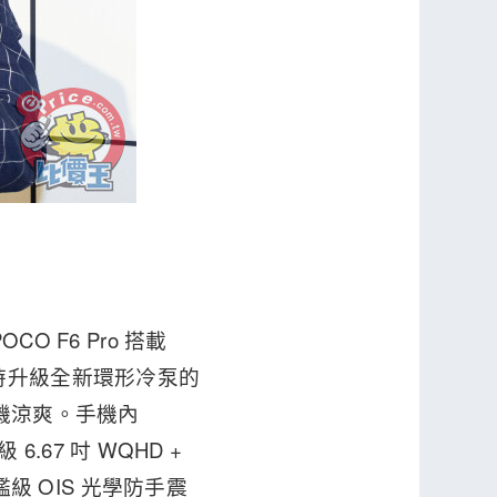
O F6 Pro 搭載
間，同時升級全新環形冷泵的
持手機涼爽。手機內
6.67 吋 WQHD +
艦級 OIS 光學防手震