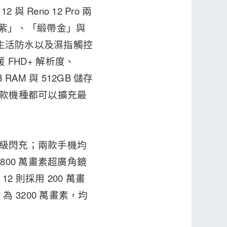
與 Reno 12 Pro 兩
「星幻紫」、「緞帶金」與
5 生活防水以及濕指觸控
援 FHD+ 解析度、
 RAM 與 512GB 儲存
規格，兩款機種都可以擴充最
OC 超級閃充；兩款手機均
800 萬畫素超廣角鏡
 12 則採用 200 萬畫
 為 3200 萬畫素，均