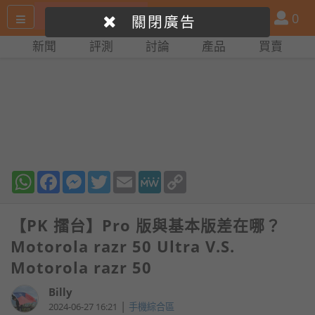
搜
產
會
0
關閉廣告
尋
品
員
新聞
評測
討論
產品
買賣
網
比
站
拼
WhatsApp
Facebook
Messenger
Twitter
Email
MeWe
Copy
Link
【PK 擂台】Pro 版與基本版差在哪？
Motorola razr 50 Ultra V.S.
Motorola razr 50
Billy
|
2024-06-27 16:21
手機綜合區