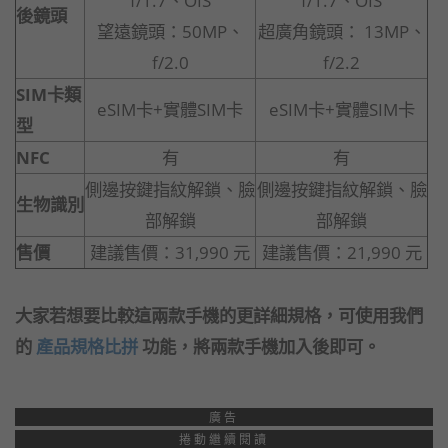
f/1.7、OIS
f/1.7、OIS
後鏡頭
望遠鏡頭：50MP、
超廣角鏡頭： 13MP、
f/2.0
f/2.2
SIM
卡類
eSIM卡+實體SIM卡
eSIM卡+實體SIM卡
型
NFC
有
有
側邊按鍵指紋解鎖、臉
側邊按鍵指紋解鎖、臉
生物識別
部解鎖
部解鎖
售價
建議售價：31,990 元
建議售價：21,990 元
大家若想要比較這兩款手機的更詳細規格，可使用我們
的
產品規格比拼
功能，將兩款手機加入後即可。
廣告
捲動繼續閱讀