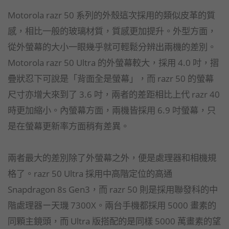
Motorola razr 50 系列的外殼這次採用的類似皮革的質
感，相比一般的玻璃材質，質感更加提升。外型方面，
從外螢幕的大小一眼幾乎就可輕鬆分辨出兩機的差別。
Motorola razr 50 Ultra 的外螢幕較大，採用 4.0 吋，摺
疊狀忍下可說是「背面全是螢幕」，而 razr 50 的螢幕
尺寸亦增大來到了 3.6 吋，兩者的差距相比上代 razr 40
時更加縮小。內螢幕方面，兩機皆採用 6.9 吋螢幕，只
是在螢幕更新率方面稍有差異。
兩者最大的差別除了外螢幕之外，便是處理器和相機規
格了。razr 50 Ultra 採用中高階定位的高通
Snapdragon 8s Gen3，而 razr 50 則是採用聯發科的中
階處理器ー天璣 7300X。兩台手機都採用 5000 畫素的
同顆主鏡頭，而 Ultra 版搭配的是同樣 5000 萬畫素的望