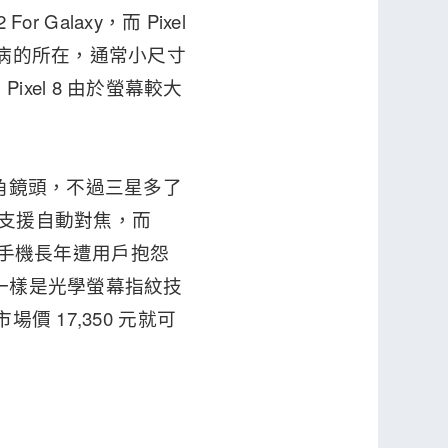
 Galaxy，而 Pixel
人詬病的所在，通常小尺寸
el 8 由於螢幕較大
超廣角鏡頭，不過三星多了
也支援自動對焦，而
el 手機長年遭用戶抱怨
代一樣是光學螢幕指紋技
價 17,350 元就可