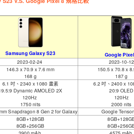
 S23 V.S. Google Pixel 8 規格比較
Samsung Galaxy S23
Google Pixel
2023-02-24
2023-10-1
146.3 x 70.9 x 7.6 mm
150.5 x 70.8 x 
168 g
187 g
6.1 吋、2340 x 1080 畫素
6.2 吋、2400 x 1
19.5:9 Dynamic AMOLED 2X
20:9 OLED
120Hz
120Hz
1750 nits
2000 nits
mm Snapdragon 8 Gen 2 for Galaxy
Google Tensor
8GB+128GB
8GB+128G
8GB+256GB
8GB+256G
3900 mAh
4575 mAh