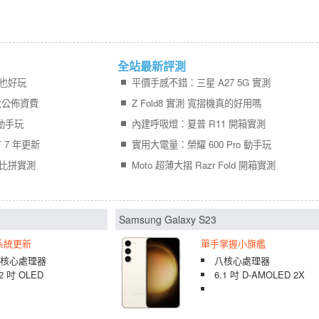
全站最新評測
用也好玩
平價手感不錯：三星 A27 5G 實測
哥大公佈資費
Z Fold8 實測 寬摺機真的好用嗎
實機動手玩
內建呼吸燈：夏普 R11 開箱實測
有 7 年更新
實用大電量：榮耀 600 Pro 動手玩
艦比拼實測
Moto 超薄大摺 Razr Fold 開箱實測
Samsung Galaxy S23
年系統更新
單手掌握小旗艦
核心處理器
八核心處理器
.2 吋 OLED
6.1 吋 D-AMOLED 2X