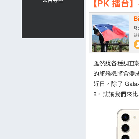
【PK 擂台】小尺
Bi
發文
發表
雖然說各種調查
的旗艦機將會變成
近日，除了 Galax
8。就讓我們來比較看