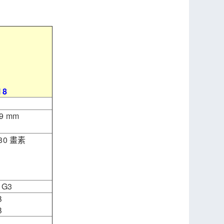
 8
2
8.9 mm
080 畫素
 G3
B
B