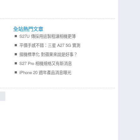
全站熱門文章
S27U 傳採用這製程讓相機更薄
平價手感不錯：三星 A27 5G 實測
摺機標準化 對蘋果來說是好事？
S27 Pro 相機規格又有新消息
iPhone 20 週年產品消息曝光