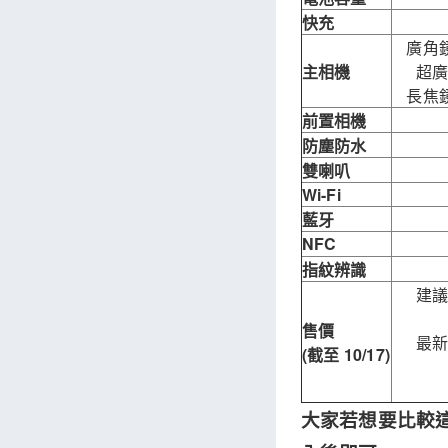
快充
廣角鏡
主相機
超廣
長焦鏡
前置相機
防塵防水
雙喇叭
Wi-Fi
藍牙
NFC
指紋辨識
建議
售價
最
(截至 10/17)
大家若想要比較