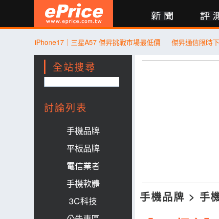
新聞
評測
討論
產品
買賣
商城
登入
iPhone17｜三星A57 傑昇挑戰市場最低價
全站搜尋
討論列表
手機品牌
平板品牌
電信業者
手機軟體
手機品牌
>
手
3C科技
公告專區