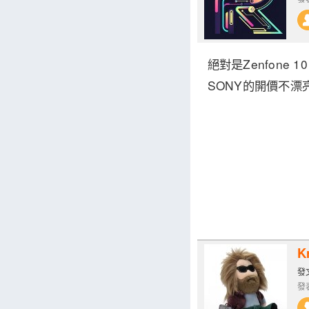
絕對是Zenfone 10
SONY的開價不漂
Kr
發文
發表