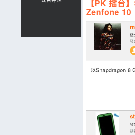
【PK 擂台】S8
Zenfone 10
m
發文
發表
以Snapdrago
s
發文
發表