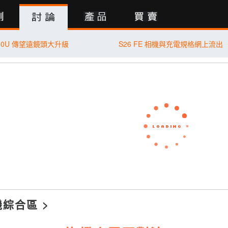
行動版
 X10U 傳望遠鏡頭大升級
S26 FE 相機與充電規格網上流出
機綜合區
>