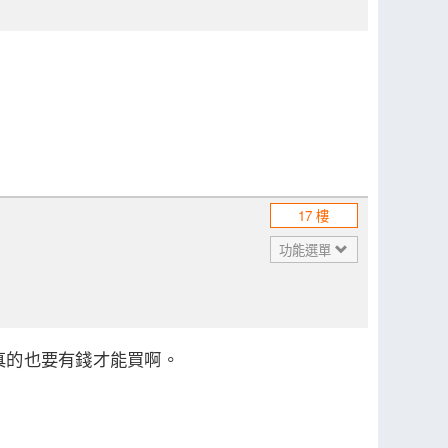
17 樓
功能選單
真的也要有錢才能買啊。