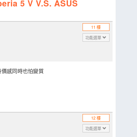
a 5 V V.S. ASUS
11 樓
功能選單
有點廉價感同時也怕變質
12 樓
功能選單