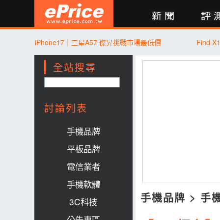
新聞
評測
討論
產品
買賣
商城
登入
iPhone17｜三星A57 傑昇挑戰市場最低價
Find
全站搜尋
討論列表
手機品牌
平板品牌
電信業者
手機軟體
手機品牌
>
手
3C科技
公告專區