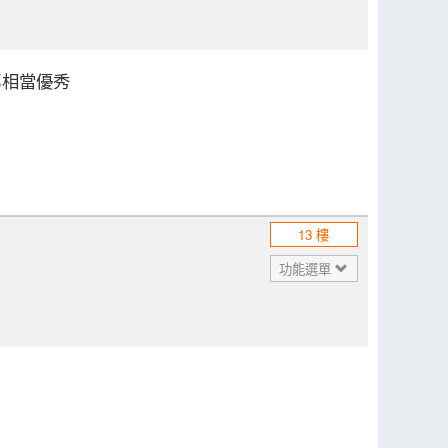
都相當優秀
13 樓
功能選單