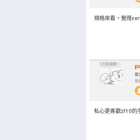
規格來看，覺得zen
p
發文
發表
私心更喜歡zf10