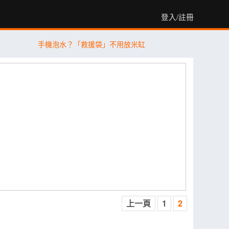
登入/註冊
手機泡水？「救援袋」不用放米缸
上一頁
1
2