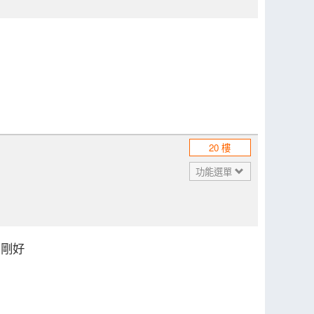
20 樓
功能選單
很剛好