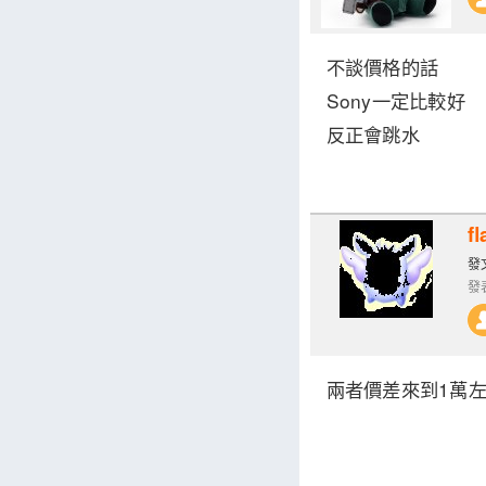
不談價格的話
Sony一定比較好
反正會跳水
fl
發文
發表
兩者價差來到1萬