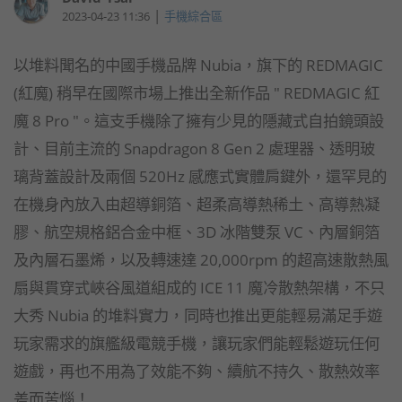
|
2023-04-23 11:36
手機綜合區
以堆料聞名的中國手機品牌 Nubia，旗下的 REDMAGIC
(紅魔) 稍早在國際市場上推出全新作品 " REDMAGIC 紅
魔 8 Pro "。這支手機除了擁有少見的隱藏式自拍鏡頭設
計、目前主流的 Snapdragon 8 Gen 2 處理器、透明玻
璃背蓋設計及兩個 520Hz 感應式實體肩鍵外，還罕見的
在機身內放入由超導銅箔、超柔高導熱稀土、高導熱凝
膠、航空規格鋁合金中框、3D 冰階雙泵 VC、內層銅箔
及內層石墨烯，以及轉速達 20,000rpm 的超高速散熱風
扇與貫穿式峽谷風道組成的 ICE 11 魔冷散熱架構，不只
大秀 Nubia 的堆料實力，同時也推出更能輕易滿足手遊
玩家需求的旗艦級電競手機，讓玩家們能輕鬆遊玩任何
遊戲，再也不用為了效能不夠、續航不持久、散熱效率
差而苦惱！