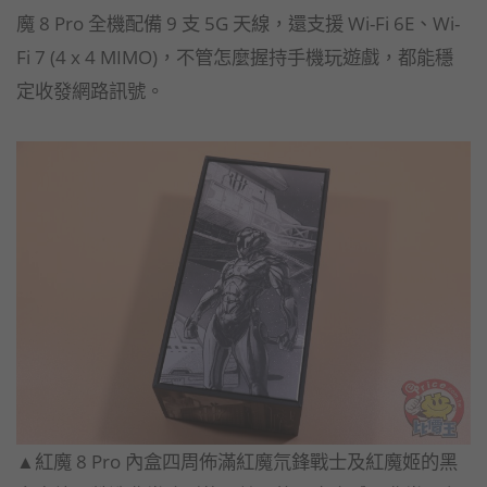
魔 8 Pro 全機配備 9 支 5G 天線，還支援 Wi-Fi 6E、Wi-
Fi 7 (4 x 4 MIMO)，不管怎麼握持手機玩遊戲，都能穩
定收發網路訊號。
▲紅魔 8 Pro 內盒四周佈滿紅魔氘鋒戰士及紅魔姬的黑