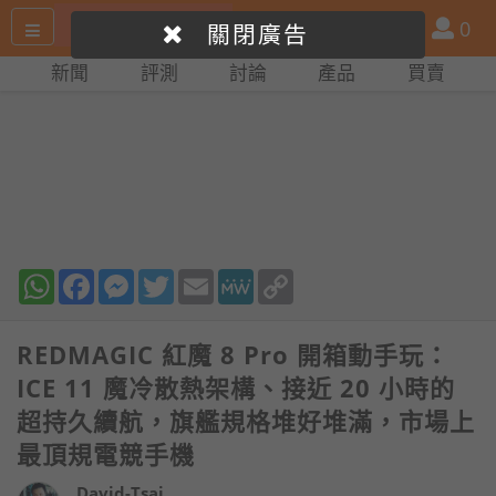
搜
產
會
0
關閉廣告
尋
品
員
新聞
評測
討論
產品
買賣
網
比
站
拼
WhatsApp
Facebook
Messenger
Twitter
Email
MeWe
Copy
Link
REDMAGIC 紅魔 8 Pro 開箱動手玩：
ICE 11 魔冷散熱架構、接近 20 小時的
超持久續航，旗艦規格堆好堆滿，市場上
最頂規電競手機
David-Tsai