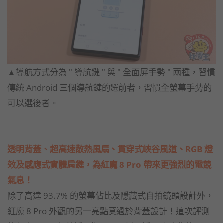
▲導航方式分為 " 導航鍵 " 與 " 全面屏手勢 " 兩種，習慣
傳統 Android 三個導航鍵的選前者，習慣全螢幕手勢的
可以選後者。
透明背蓋、超高速散熱風扇、貫穿式峽谷風道、RGB 燈
效及感應式實體肩鍵，為紅魔 8 Pro 帶來更強烈的電競
氣息！
除了高達 93.7% 的螢幕佔比及隱藏式自拍鏡頭設計外，
紅魔 8 Pro 外觀的另一亮點莫過於背蓋設計！這次評測