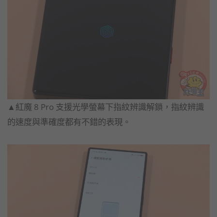
▲紅魔 8 Pro 支援光學螢幕下指紋辨識解鎖，指紋辨識
的速度與準確度都有不錯的表現。