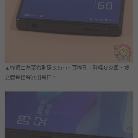
▲機頂由左至右則是 3.5mm 耳機孔、降噪麥克風、雙
立體聲揚聲器出聲口。