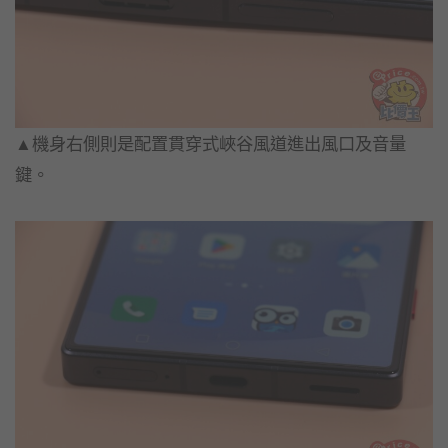
▲機身右側則是配置貫穿式峽谷風道進出風口及音量
鍵。