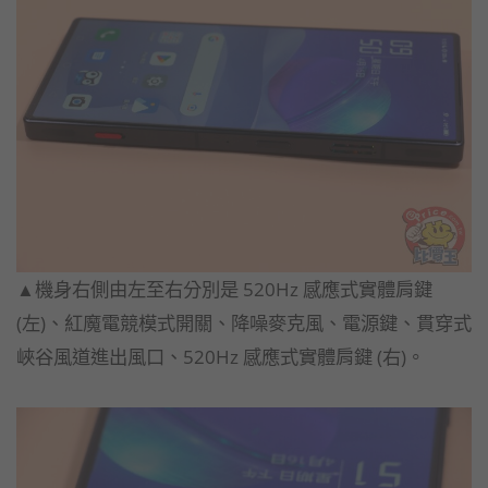
▲機身右側由左至右分別是 520Hz 感應式實體肩鍵
(左)、紅魔電競模式開關、降噪麥克風、電源鍵、貫穿式
峽谷風道進出風口、520Hz 感應式實體肩鍵 (右)。