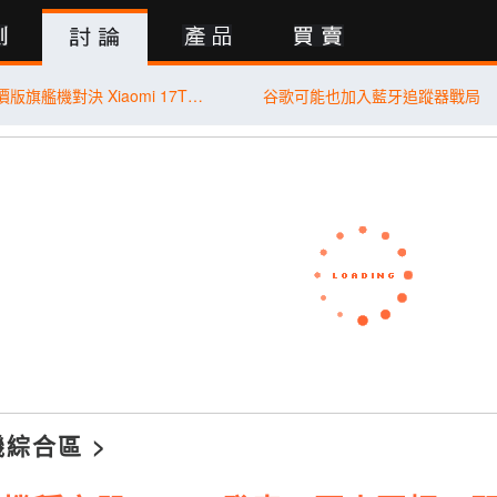
行動版
【PK 擂台】平價版旗艦機對決 Xiaomi 17T Pro V.S. vivo X300 FE
谷歌可能也加入藍牙追蹤器戰局
機綜合區
>