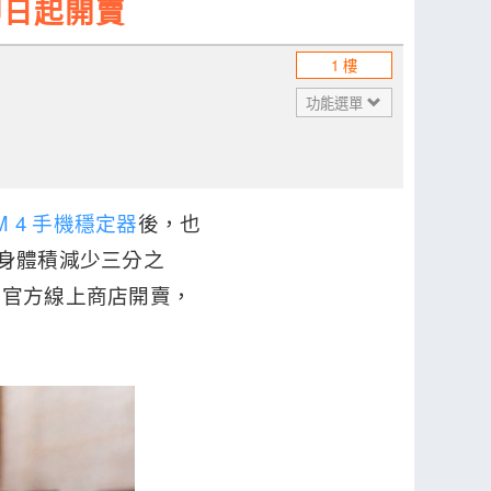
即日起開賣
1 樓
功能選單
M 4 手機穩定器
後，也
機身體積減少三分之
在官方線上商店開賣，