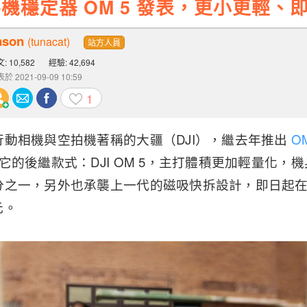
代手機穩定器 OM 5 發表，更小更輕、
ason
(tunacat)
站方人員
: 10,582
經驗: 42,694
於 2021-09-09 10:59
1
行動相機與空拍機著稱的大疆（DJI），繼去年推出
O
它的後繼款式：DJI OM 5，主打體積更加輕量化，
分之一，另外也承襲上一代的磁吸快拆設計，即日起
元。