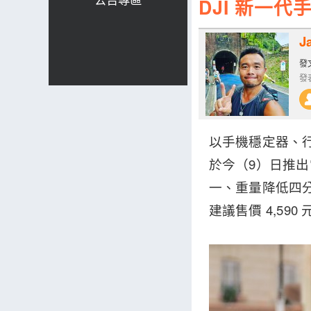
DJI 新一
J
發文
發表
以手機穩定器、
於今（9）日推出
一、重量降低四
建議售價 4,590 