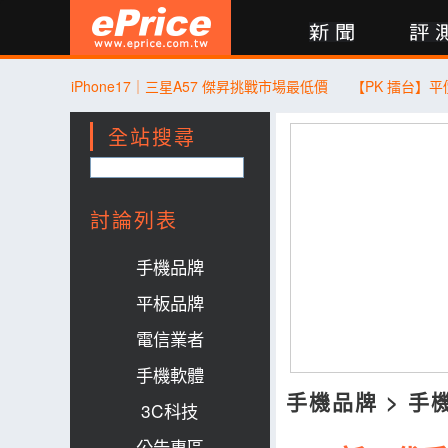
新聞
評測
討論
產品
買賣
商城
登入
iPhone17｜三星A57 傑昇挑戰市場最低價
全站搜尋
討論列表
手機品牌
平板品牌
電信業者
手機軟體
手機品牌
>
手
3C科技
公告專區