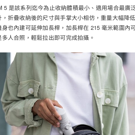
JI OM 5 是該系列迄今為止收納體積最小、適用場合最
計，折疊收納後的尺寸與手掌大小相仿，重量大幅降
身也內建可延伸加長桿，加長桿在 215 毫米範圍內
是多人合照，輕鬆拉出即可完成拍攝。