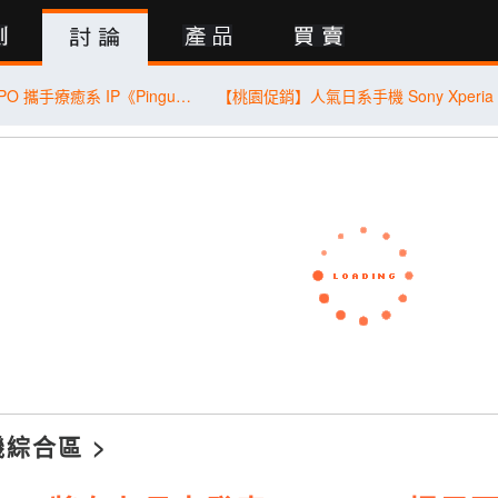
行動版
8 月 1 日起 OPPO 攜手療癒系 IP《Pingu™ 企鵝家族》推出限量聯名周邊
機綜合區
>