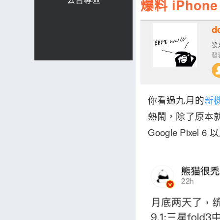
爆料 iPhon
d
發文
發表
你看過九月的
新
熱鬧，除了原本就
Google Pixel