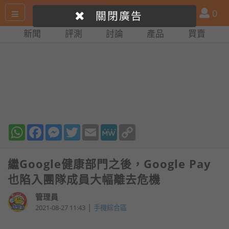
搜
產
會
0
關閉廣告
尋
品
員
新聞
評測
討論
產品
買賣
網
比
站
拼
WhatsApp
Facebook
Messenger
Twitter
Email
MeWe
Copy
Link
繼Google健康部門之後，Google Pay
也陷入團隊成員大幅離去危機
管理員
|
2021-08-27 11:43
手機綜合區