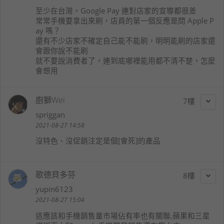
至少在台灣，Google Pay 連對店家的宣導都很差
常常手機要拿出來刷，店員的第一個反應是問 Apple P
ay 嗎？
還有不少店家不確定自己能不能刷，明明能刷的店家還
會跟你說不能刷
就不要說消費者了，連到底哪裡能用都不清不楚，怎麼
會想用
廚獅Wei
7
spriggan
2021-08-27 14:58
沒特色、沒促銷注定是個[會死]的產品
歌德貝多芬
8
yupin6123
2021-08-27 15:04
這應該和手機銷售量市場佔有率也有關聯,蘋果和三星