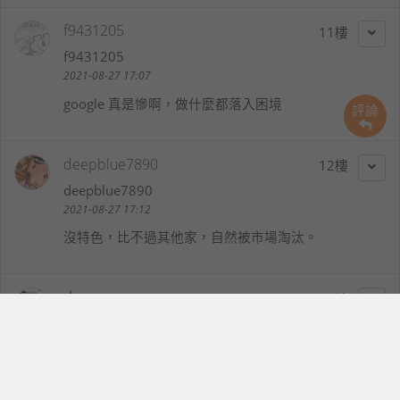
f9431205
11
f9431205
2021-08-27 17:07
google 真是慘啊，做什麼都落入困境
評論
deepblue7890
12
deepblue7890
2021-08-27 17:12
沒特色，比不過其他家，自然被市場淘汰。
小一
13
changcarl
2021-08-27 21:25
真的只能說Google自己都不是很重視這塊
才會讓市場慢慢萎縮，這幾乎是很多android都具有的