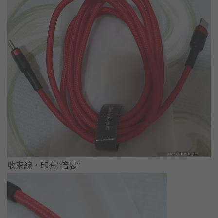
收束線，印有"倍思"