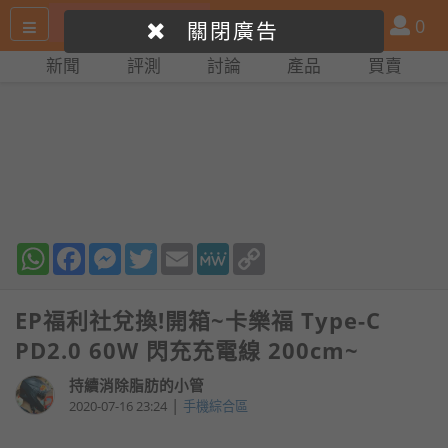
搜
產
會
0
關閉廣告
尋
品
員
新聞
評測
討論
產品
買賣
網
比
站
拼
WhatsApp
Facebook
Messenger
Twitter
Email
MeWe
Copy
Link
EP福利社兌換!開箱~卡樂福 Type-C
PD2.0 60W 閃充充電線 200cm~
持續消除脂肪的小管
|
2020-07-16 23:24
手機綜合區