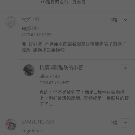
tch是真的沒有…真羨慕…
egg5191
3
egg5191
2020-07-19 14:05
哇~好好喔~不過原本的線看起來好像被狗啃了的樣子~
殘念~該換還是要換啦
持續消除脂肪的小管
allenk183
2020-07-19 14:57
真的，但不是被狗咬，而是…我坐在電腦椅
上，剛好被滾輪壓到…就變成第一張照片的樣
子了…
SAMSUNG A51
4
kogolduck