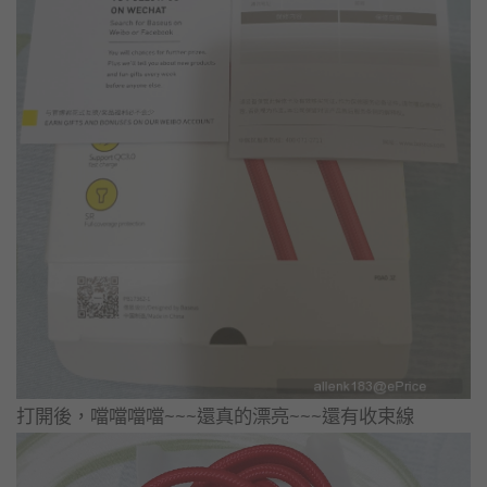
打開後，噹噹噹噹~~~還真的漂亮~~~還有收束線