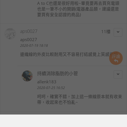
A to C也還是很好用啦~畢竟要再去買充電頭
也是一筆不小的開銷(電器產品類，建議還是
要買有安全認證的商品)
aps0027
11
aps0027
2020-07-19 18:18
邊織線的外皮比較耐用又不容易打結感覺上質感很好
評論
持續消除脂肪的小管
allenk183
2020-07-25 16:52
呵呵，確實不錯，加上這一條線原本就有收束
帶，收起來也不怕亂~
汪漢均
12