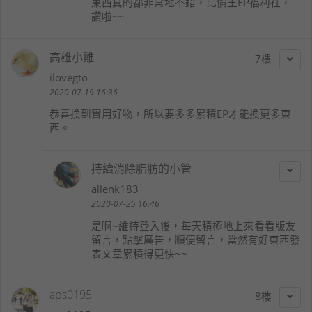
東西真的都非常地不錯，比價王EP福利社，
讚啦~~
高雄小雞
7
ilovegto
2020-07-19 16:36
恭喜換到實用好物，所以要多多累積EP才能換更多東
西。
持續消除脂肪的小管
allenk183
2020-07-25 16:46
是啊~維持登入後，每天積極地上來看看版友
留言，點擊廣告，順便留言，當然有好東西發
表文章累積得更快~~
aps0195
8