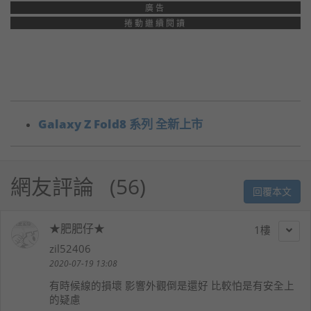
廣告
捲動繼續閱讀
Galaxy Z Fold8 系列 全新上市
網友評論
56
回覆本文
★肥肥仔★
1
zil52406
2020-07-19 13:08
有時候線的損壞 影響外觀倒是還好 比較怕是有安全上
的疑慮