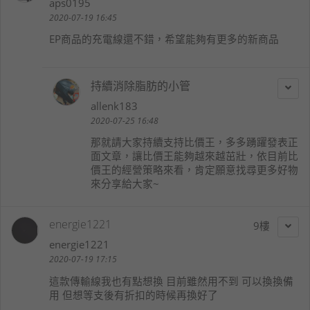
aps0195
2020-07-19 16:45
EP商品的充電線還不錯，希望能夠有更多的新商品
持續消除脂肪的小管
allenk183
2020-07-25 16:48
那就請大家持續支持比價王，多多踴躍發表正
面文章，讓比價王能夠越來越茁壯，依目前比
價王的經營策略來看，肯定願意找尋更多好物
來分享給大家~
energie1221
9
energie1221
2020-07-19 17:15
這款傳輸線我也有點想換 目前雖然用不到 可以換換備
用 但想等支後有折扣的時候再換好了