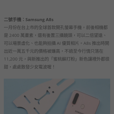
二號手機：Samsung A8s
一月份在台上市的全球首款開孔螢幕手機，前後相機都
是 2400 萬畫素，還有後置三攝鏡頭，可以二倍望遠、
可以場景虛化、也能夠拍攝 AI 優質相片。A8s 推出時開
出近一萬五千元的價格被嫌高，不過至今行情只落在
11,200 元，與新推出的「蜜桃蘇打粉」新色讓裡外都很
甜，處處散發少女電波喔！