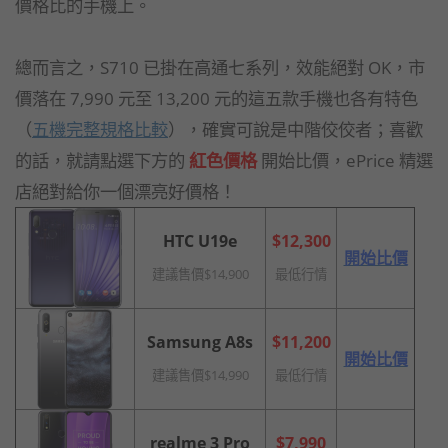
價格比的手機上。
總而言之，S710 已掛在高通七系列，效能絕對 OK，市
價落在 7,990 元至 13,200 元的這五款手機也各有特色
（
五機完整規格比較
），確實可說是中階佼佼者；喜歡
的話，就請點選下方的
紅色價格
開始比價，ePrice 精選
店絕對給你一個漂亮好價格！
H
TC U19e
$12,300
開始比價
建議售價$14,900
最低行情
S
amsung A8s
$11,200
開始比價
建議售價$14,990
最低行情
realme 3 Pro
$7,990