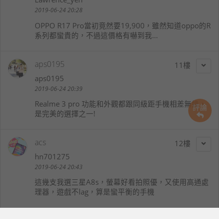
2019-06-24 20:28
OPPO R17 Pro當初竟然要19,900，雖然知道oppo的R
系列都蠻貴的，不過這價格有嚇到我...
aps0195
11
aps0195
2019-06-24 20:39
Realme 3 pro 功能和外觀都跟同級距手機相差無幾，
評論
是完美的選擇之一!
acs
12
hn701275
2019-06-24 20:43
這幾支我選三星A8s，螢幕好看拍照優，又使用高通處
理器，遊戲不lag，算是蠻平衡的手機