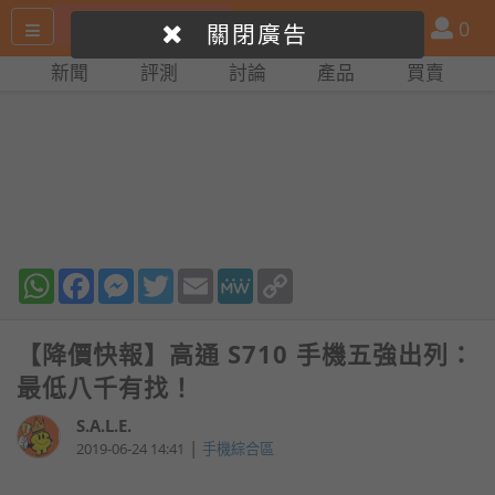
搜
產
會
0
關閉廣告
尋
品
員
新聞
評測
討論
產品
買賣
網
比
站
拼
WhatsApp
Facebook
Messenger
Twitter
Email
MeWe
Copy
Link
【降價快報】高通 S710 手機五強出列：
最低八千有找！
S.A.L.E.
|
2019-06-24 14:41
手機綜合區