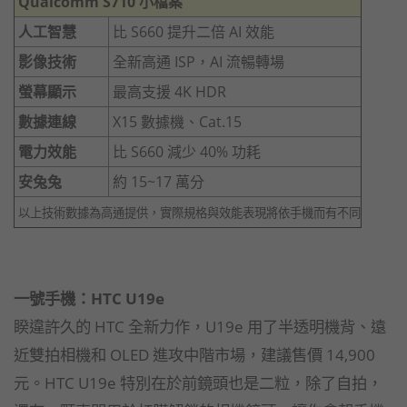
Qualcomm S710 小檔案
人工智慧
比 S660 提升二倍 AI 效能
影像技術
全新高通 ISP，AI 流暢轉場
螢幕顯示
最高支援 4K HDR
數據連線
X15 數據機、Cat.15
電力效能
比 S660 減少 40% 功耗
安兔兔
約 15~17 萬分
以上技術數據為高通提供，實際規格與效能表現將依手機而有不同
一號手機：HTC U19e
睽違許久的 HTC 全新力作，U19e 用了半透明機背、遠
近雙拍相機和 OLED 進攻中階市場，建議售價 14,900
元。HTC U19e 特別在於前鏡頭也是二粒，除了自拍，