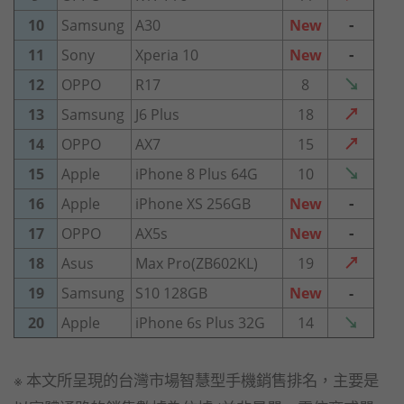
-
10
Samsung
A30
New
-
11
Sony
Xperia 10
New
↘
12
OPPO
R17
8
↗
13
Samsung
J6 Plus
18
↗
14
OPPO
AX7
15
↘
15
Apple
iPhone 8 Plus 64G
10
-
16
Apple
iPhone XS 256GB
New
-
17
OPPO
AX5s
New
↗
18
Asus
Max Pro(ZB602KL)
19
19
Samsung
S10 128GB
New
-
20
Apple
iPhone 6s Plus 32G
14
↘
※ 本文所呈現的台灣市場智慧型手機銷售排名，主要是