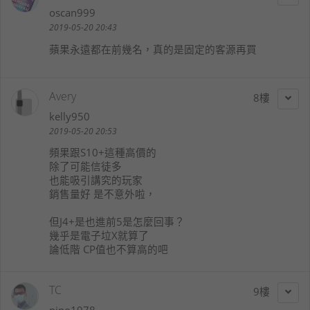
oscan999
2019-05-20 20:43
蘋果永遠都在前幾名，真的是固定的客源再買
Avery
8
kelly950
2019-05-20 20:53
頻果跟S10+這種高價的
除了可能信徒多
也能吸引講究的玩家
銷售量好 是不意外啦，
但J4+是也進前5是怎麼回事？
幾乎是電子垃X就算了
論低階 CP值也不算高的吧
TC
9