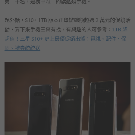
第二十名，是榜中唯二的旗艦類手機。
題外話，S10+ 1TB 版本正舉辦總額超過 2 萬元的促銷活
動，算下來手機三萬有找，有興趣的人可參考：
1TB 降
超值！三星 S10+ 史上最優促銷出爐：電視、配件、保
固、禮券統統送