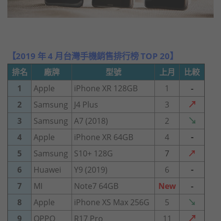
【2019 年 4 月台灣手機銷售排行榜 TOP 20】
排名
廠牌
型號
上月
比較
1
Apple
iPhone XR 128GB
1
-
↗
2
Samsung
J4 Plus
3
↘
3
Samsung
A7 (2018)
2
-
4
Apple
iPhone XR 64GB
4
5
Samsung
S10+ 128G
7
↗
-
6
Huawei
Y9 (2019)
6
7
MI
Note7 64GB
New
-
8
Apple
iPhone XS Max 256G
5
↘
↗
9
OPPO
R17 Pro
11