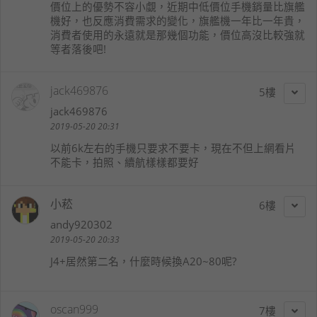
價位上的優勢不容小覷，近期中低價位手機銷量比旗艦
機好，也反應消費需求的變化，旗艦機一年比一年貴，
消費者使用的永遠就是那幾個功能，價位高沒比較強就
等者落後吧!
jack469876
5
jack469876
2019-05-20 20:31
以前6k左右的手機只要求不要卡，現在不但上網看片
不能卡，拍照、續航樣樣都要好
小菘
6
andy920302
2019-05-20 20:33
J4+居然第二名，什麼時候換A20~80呢?
oscan999
7