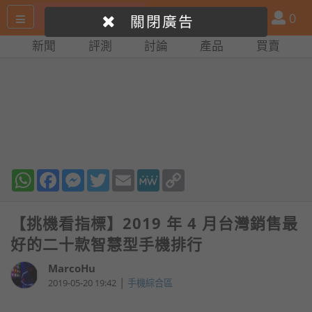
搜
產
會
0
關閉廣告
尋
品
員
新聞
評測
討論
產品
買賣
網
比
站
拼
WhatsApp
Facebook
Messenger
Twitter
Email
MeWe
Copy
Link
【挑機看指標】2019 年 4 月台灣銷售最
好的二十款智慧型手機排行
MarcoHu
|
2019-05-20 19:42
手機綜合區