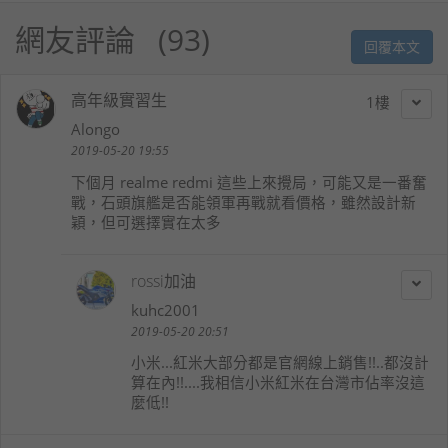
網友評論
93
回覆本文
高年級實習生
1
Alongo
2019-05-20 19:55
下個月 realme redmi 這些上來攪局，可能又是一番奮
戰，石頭旗艦是否能領軍再戰就看價格，雖然設計新
穎，但可選擇實在太多
rossi加油
kuhc2001
2019-05-20 20:51
小米...紅米大部分都是官網線上銷售!!..都沒計
算在內!!....我相信小米紅米在台灣市佔率沒這
麼低!!