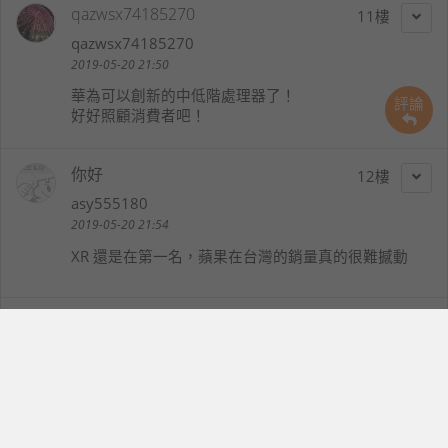
qazwsx74185270
11
qazwsx74185270
2019-05-20 21:50
華為可以創新的中低階處理器了！
評論
好好照顧消費者吧！
你好
12
asy555180
2019-05-20 21:54
XR 還是在第一名，蘋果在台灣的銷量真的很難撼動
大綠不加糖
13
pcgame02
2019-05-20 21:56
目前2019年 5000元左右手機 確實可以力抗 去年的旗
艦機種了