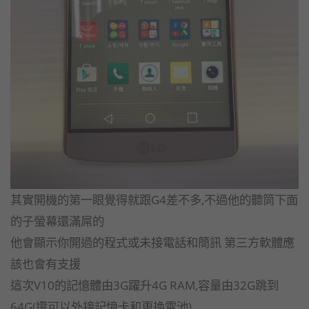
其實開機的第一眼覺得就跟G4差不多,不過他的聽筒下面
的子螢幕還滿屌的
他會顯示你開過的程式或未接電話和簡訊 第三方軟體應
該也會有支援
這次V10的記憶體由3G躍升4G RAM,容量由32G跳到
64G(還可以外接記憶卡和更換電池)