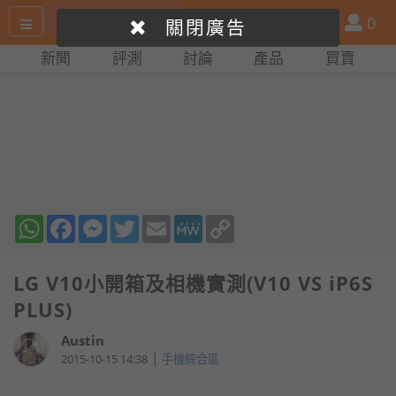
搜
產
會
0
關閉廣告
尋
品
員
新聞
評測
討論
產品
買賣
網
比
站
拼
WhatsApp
Facebook
Messenger
Twitter
Email
MeWe
Copy
Link
LG V10小開箱及相機實測(V10 VS iP6S
PLUS)
Austin
|
2015-10-15 14:38
手機綜合區