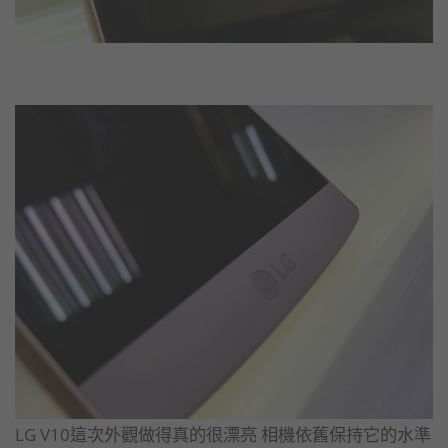
LG V10這次外觀做得真的很漂亮 相機依舊保持它的水準