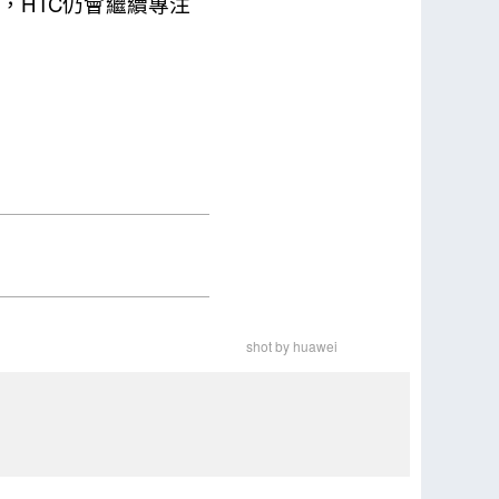
，HTC仍會繼續專注
shot by huawei