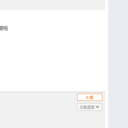
關啦
6 樓
功能選單