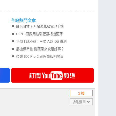
全站熱門文章
紅米將推 7 吋螢幕萬級電池手機
S27U 傳採用這製程讓相機更薄
平價手感不錯：三星 A27 5G 實測
摺機標準化 對蘋果來說是好事？
榮耀 600 Pro 茉莉限量版明開賣
2 樓
功能選單