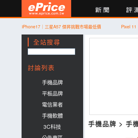
新聞
評測
討論
產品
買賣
商城
登入
iPhone17｜三星A57 傑昇挑戰市場最低價
Pixel 
全站搜尋
討論列表
手機品牌
平板品牌
電信業者
手機軟體
手機品牌
>
手
3C科技
公告專區