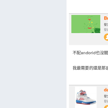
Bu
發文
發表
不配andorid也沒
我最需要的還是那
da
發文
發表