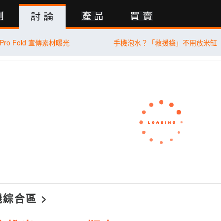
行動版
11 Pro Fold 宣傳素材曝光
手機泡水？「救援袋」不用放米缸
機綜合區
>