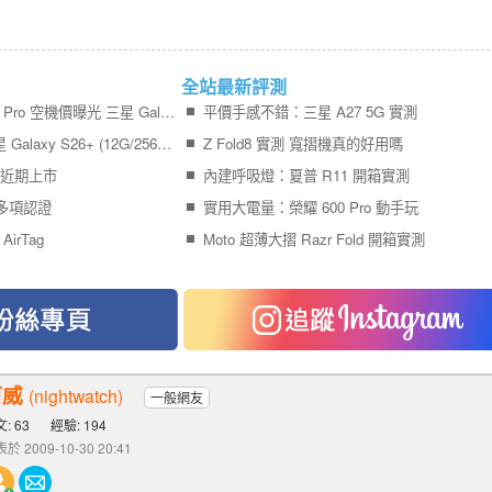
全站最新評測
終於等到了！iPhone 17 Pro 空機價曝光 三星 Galaxy S26+ 狂降近 8 千
平價手感不錯：三星 A27 5G 實測
傑昇通信限時下殺：三星 Galaxy S26+ (12G/256G) 只要 $29,990 元！(8/6-8/9)
Z Fold8 實測 寬摺機真的好用嗎
機近期上市
內建呼吸燈：夏普 R11 開箱實測
先通多項認證
實用大電量：榮耀 600 Pro 動手玩
AirTag
Moto 超薄大摺 Razr Fold 開箱實測
阿威
(nightwatch)
一般網友
: 63
經驗: 194
於 2009-10-30 20:41