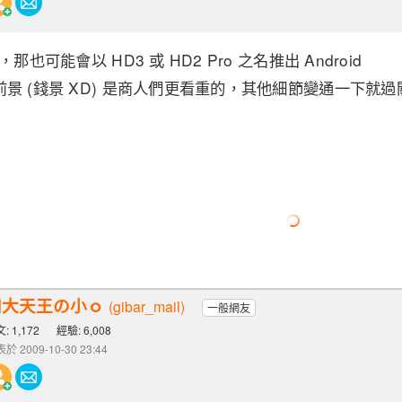
那也可能會以 HD3 或 HD2 Pro 之名推出 Android
景 (錢景 XD) 是商人們更看重的，其他細節變通一下就過
四大天王の小ｏ
(gibar_mail)
一般網友
: 1,172
經驗: 6,008
於 2009-10-30 23:44