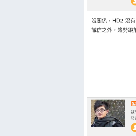
沒關係，HD2 沒有，
誠信之外，趨勢跟前
發文
發表