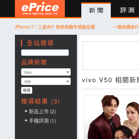
新聞
評測
討論
產品
買賣
商城
登入
iPhone17｜三星A57 傑昇挑戰市場最低價
一週詢價排
全站搜尋
品牌新聞
vivo V50 相關新
搜尋結果 (3)
新品上市 (2)
手機評測 (1)