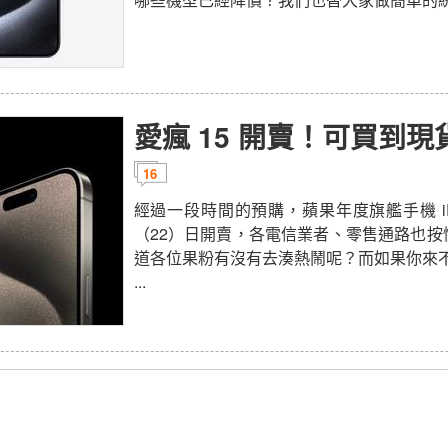
愛瘋 15 開賣！可買到現
16
經過一段時間的預購，蘋果年度旗艦手機 iPh
（22）日開賣，各電信業者、零售通路也按
道各位果粉有沒有去湊熱鬧呢？而如果你來不及
...