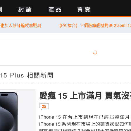
行動版
能也加入藍牙追蹤器戰局
e 15 Plus 相關新聞
愛瘋 15 上市滿月 買氣
25
iPhone 15 在台上市到現在已經屆臨
iPhone 15 系列現在市場上的鋪貨狀況
哪些機型已經降價？我們也替大家做簡單的