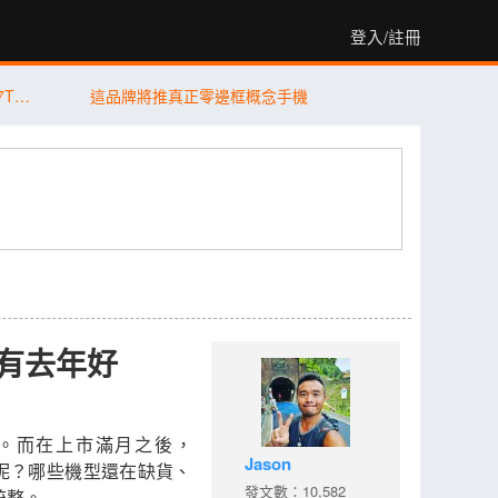
登入/註冊
【PK 擂台】平價版旗艦機對決 Xiaomi 17T Pro V.S. vivo X300 FE
這品牌將推真正零邊框概念手機
沒有去年好
滿月。而在上市滿月之後，
Jason
如何呢？哪些機型還在缺貨、
發文數：10,582
統整。