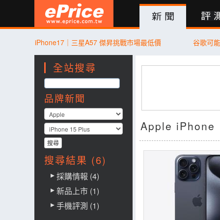
新聞
評測
討論
產品
買賣
商城
登入
iPhone17｜三星A57 傑昇挑戰市場最低價
谷歌可
全站搜尋
品牌新聞
Apple iPhon
搜尋結果 (6)
採購情報 (4)
新品上市 (1)
手機評測 (1)