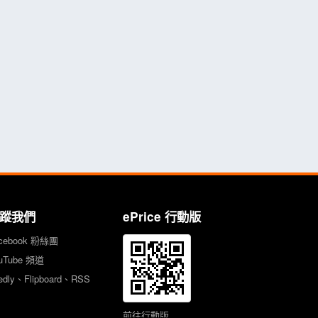
蹤我們
ePrice 行動版
cebook 粉絲團
uTube 頻道
edly、Flipboard、RSS
前往行動版