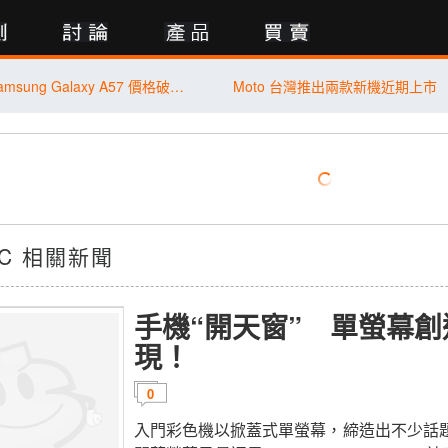
行動版
【米可促銷】Samsung Galaxy A57 價格破盤！米可手機館限時 $13,890 (8/4~8/6)
Moto 台灣推出兩款新機近期上市
80C 相關新聞
手機“開天窗” 單螢幕
現！
0
入門彩色機以掀蓋式單螢幕，締造出不少話題！Sa