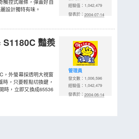
88 神奇觸控式邊條，彈蓋好自
經驗值：1,042,479
外蓋亮麗設計獨特有味。
發表於：
2004-07-14
S1180C 豔羨
管理員
1180C，外螢幕採透明大視窗
發文數：1,006,596
蓋時，只要輕點切換鍵，
經驗值：1,042,479
時，立即又換成65536
發表於：
2004-06-14