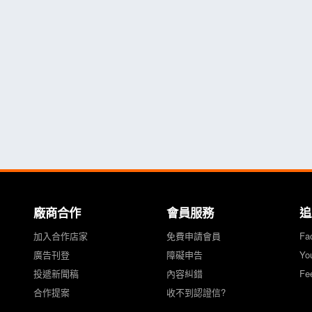
廠商合作
會員服務
追
加入合作店家
免費申請會員
Fa
廣告刊登
障礙申告
Yo
投遞新聞稿
內容糾錯
Fe
合作提案
收不到認證信?