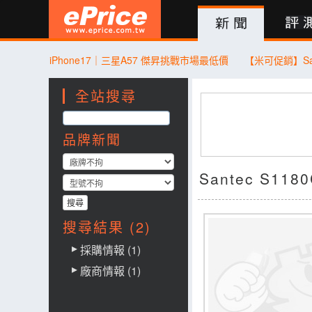
新聞
評測
討論
產品
買賣
商城
登入
iPhone17｜三星A57 傑昇挑戰市場最低價
全站搜尋
品牌新聞
Santec S11
搜尋結果 (2)
採購情報 (1)
廠商情報 (1)