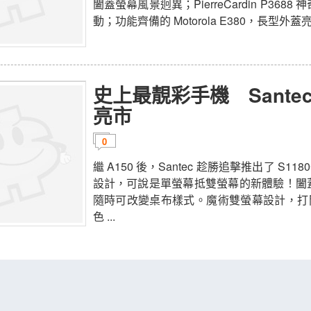
闔蓋螢幕風景迥異；PierreCardin P36
動；功能齊備的 Motorola E380，長型
史上最靚彩手機 Santec 
亮市
0
繼 A150 後，Santec 趁勝追擊推出了 S
設計，可說是單螢幕抵雙螢幕的新體驗！闔
隨時可改變桌布樣式。魔術雙螢幕設計，打開
色 ...