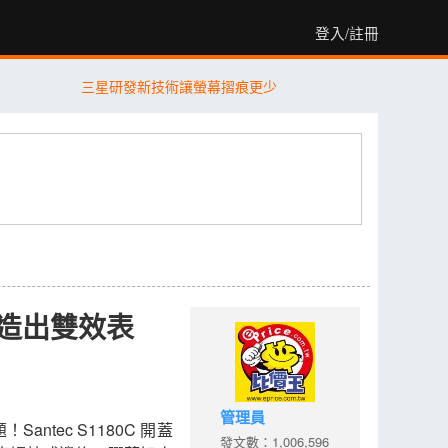
登入/註冊
三星研發新技術讓螢幕摺痕更少
創造出雙效表
管理員
ntec S1180C 開蓋
發文數：1,006,596