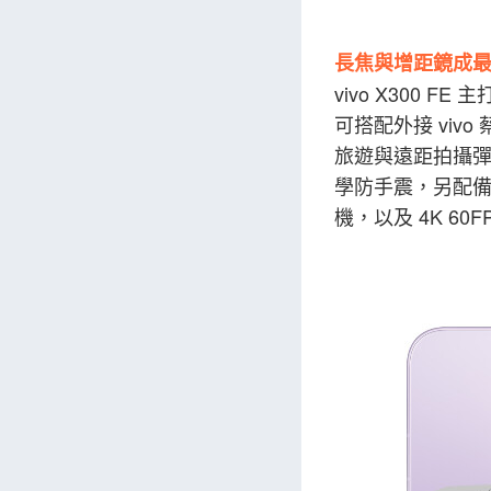
長焦與增距鏡成
vivo X300
可搭配外接 vivo
旅遊與遠距拍攝彈性。
學防手震，另配備 
機，以及 4K 60