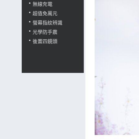
無線充電
超值免萬元
螢幕指紋辨識
光學防手震
後置四鏡頭