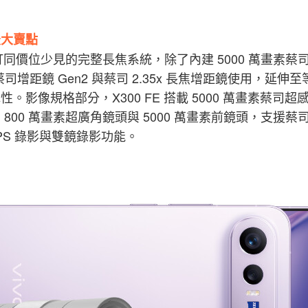
最大賣點
 FE 主打同價位少見的完整長焦系統，除了內建 5000 萬畫
 蔡司增距鏡 Gen2 與蔡司 2.35x 長焦增距鏡使用，延
影像規格部分，X300 FE 搭載 5000 萬畫素蔡司超感光
800 萬畫素超廣角鏡頭與 5000 萬畫素前鏡頭，支援
FPS 錄影與雙鏡錄影功能。