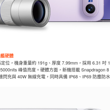
旗艦硬體
巧定位，機身重量約 191g、厚度 7.99mm，採用 6.31 吋
000nits 峰值亮度。硬體方面，新機搭載 Snapdragon 8
速閃充與 40W 無線充電，同時具備 IP68、IP69 防塵防