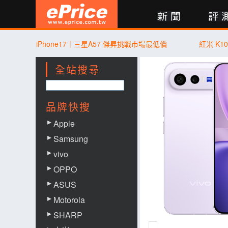
新聞
評測
討論
產品
買賣
商城
登入
iPhone17｜三星A57 傑昇挑戰市場最低價
紅米 K10
全站搜尋
品牌快搜
Apple
Samsung
vivo
OPPO
ASUS
Motorola
SHARP