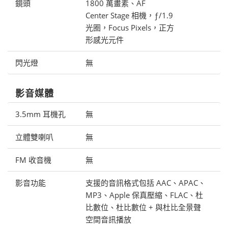
鏡頭
1800 萬畫素、AF
Center Stage 相機，ƒ/1.9
光圈，Focus Pixels，正方
形感光元件
閃光燈
無
影音媒體
3.5mm 耳機孔
無
立體雙喇叭
無
FM 收音機
無
影音功能
支援的音訊格式包括 AAC、APAC、
MP3、Apple 保真壓縮、FLAC、杜
比數位、杜比數位 + 與杜比全景聲
空間音訊播放