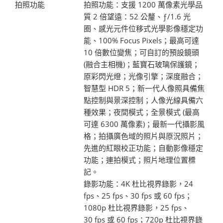
拍照功能
拍照功能：支援 1200 萬像素光學品
質 2 倍望遠：52 公釐、ƒ/1.6 光
圈、感光元件位移式光學影像穩定功
能、100% Focus Pixels；最高可達
10 倍數位變焦；可自訂的預設鏡頭
(融合主相機)；藍寶石玻璃保護鏡；
原彩閃光燈；光像引擎；深度融合；
智慧型 HDR 5；新一代人像照具備焦
點控制與景深控制；人像光線具備六
種效果；夜間模式；全景模式 (最高
可達 6300 萬像素)；最新一代攝影風
格；拍攝廣色域的照片與原況照片；
先進的紅眼校正功能；自動影像穩定
功能；連拍模式；照片地理位置標
記。
錄影功能：4K 杜比視界錄影，24
fps、25 fps、30 fps 或 60 fps；
1080p 杜比視界錄影，25 fps、
30 fps 或 60 fps；720p 杜比視界錄