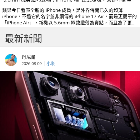
蘋果今日發表全新的 iPhone 成員，是外界傳聞已久的超薄
iPhone，不過它的名字並非網傳的 iPhone 17 Air，而是更簡單的
「iPhone Air」，新機以 5.6mm 極致纖薄為賣點，而且為了更耐
用，還用上鈦金屬機身、正反兩面 Ceramic Shield 2 超瓷晶盾，
最新新聞
纖薄與耐用兼備。
丹尼爾
|
2026-08-09
小米