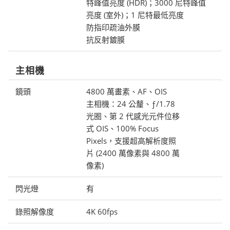
特峰值亮度 (HDR)；3000 尼特峰值
亮度 (室外)；1 尼特最低亮度
防指印疏油外膜
抗反射鍍膜
主相機
鏡頭
4800 萬畫素、AF、OIS
主相機：24 公釐、ƒ/1.78
光圈、第 2 代感光元件位移
式 OIS、100% Focus
Pixels，支援超高解析度照
片 (2400 萬像素與 4800 萬
像素)
閃光燈
有
錄照解像度
4K 60fps