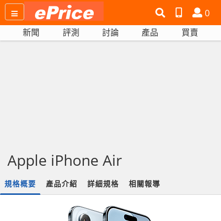
搜
產
會
0
尋
品
員
新聞
評測
討論
產品
買賣
網
比
站
拼
Apple iPhone Air
規格概要
產品介紹
詳細規格
相關報導