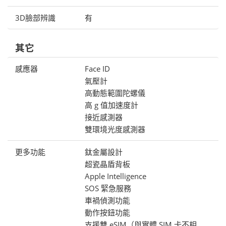
3D臉部辨識
有
其它
感應器
Face ID
氣壓計
高動態範圍陀螺儀
高 g 值加速度計
接近感測器
雙環境光度感測器
更多功能
鈦金屬設計
超瓷晶盾背板
Apple Intelligence
SOS 緊急服務
車禍偵測功能
動作按鈕功能
支援雙 eSIM（與實體 SIM 卡不相