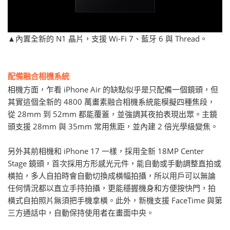
▲內置全新的 N1 晶片，支援 Wi-Fi 7、藍牙 6 與 Thread。
配備融合相機系統
相機方面，乍看 iPhone Air 的缺點似乎是只配備一個鏡頭，但
其實這個全新的 4800 萬畫素融合相機系統能模擬四種焦段，
從 28mm 到 52mm 都能覆蓋，並強調其夜拍表現出眾。主鏡
頭支援 28mm 與 35mm 常用焦距，並內建 2 倍光學級變焦。
另外其前相機和 iPhone 17 一樣，採用全新 18MP Center
Stage 鏡頭，首次採用方形感光元件，能自動或手動調整直拍或
橫拍，多人自拍時會自動切換成橫幅拍攝，所以用戶可以無論
任何情況都以直立手持拍攝，更能穩握機身和方便按快門，拍
橫式自拍照片無須把手機拿橫。此外，新機支援 FaceTime 與第
三方通話中，自動保持使用者在畫面中央。