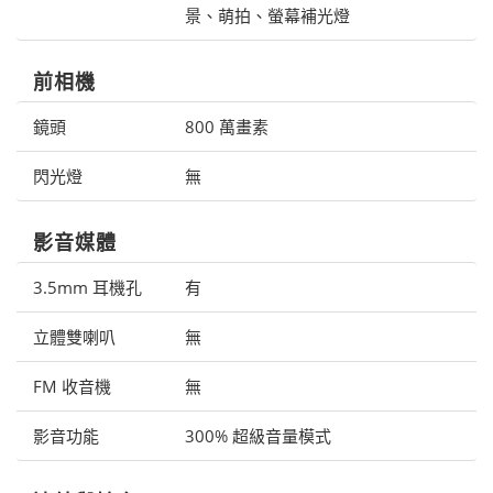
景、萌拍、螢幕補光燈
前相機
鏡頭
800 萬畫素
閃光燈
無
影音媒體
3.5mm 耳機孔
有
立體雙喇叭
無
FM 收音機
無
影音功能
300% 超級音量模式