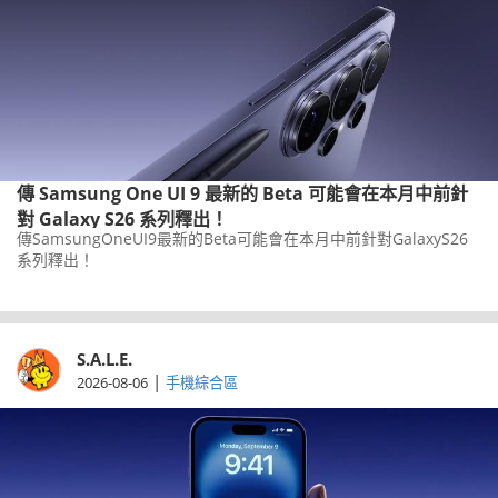
傳 Samsung One UI 9 最新的 Beta 可能會在本月中前針
對 Galaxy S26 系列釋出！
傳SamsungOneUI9最新的Beta可能會在本月中前針對GalaxyS26
系列釋出！
S.A.L.E.
|
2026-08-06
手機綜合區