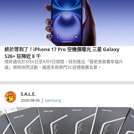
終於等到了！iPhone 17 Pro 空機價曝光 三星 Galaxy
S26+ 狂降近 8 千
傑昇通信於8月6日至8月9日期間，特別推出「寵老爸裝備幸福升
級」限時快閃活動，嚴選多款熱門3C送禮推薦名單。
S.A.L.E.
|
2026-08-06
Samsung