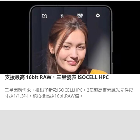
支援最高 16bit RAW，三星發表 ISOCELL HPC
三星因應需求，推出了新款ISOCELLHPC，2億超高畫素感光元件尺
寸達1/1.3吋，能拍攝高達16bitRAW檔。