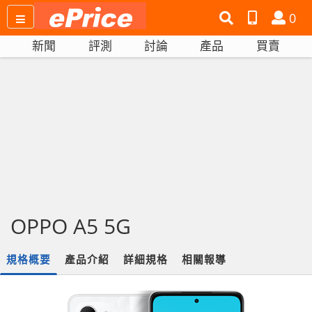
搜
產
會
0
尋
品
員
新聞
評測
討論
產品
買賣
網
比
站
拼
OPPO A5 5G
規格概要
產品介紹
詳細規格
相關報導