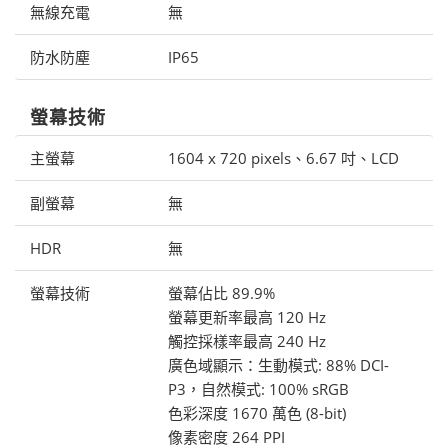
無線充電
無
防水防塵
IP65
螢幕技術
主螢幕
1604 x 720 pixels、6.67 吋、LCD
副螢幕
無
HDR
無
螢幕技術
螢幕佔比 89.9%
螢幕更新率最高 120 Hz
觸控採樣率最高 240 Hz
廣色域顯示：生動模式: 88% DCI-
P3，自然模式: 100% sRGB
色彩深度 1670 萬色 (8-bit)
像素密度 264 PPI