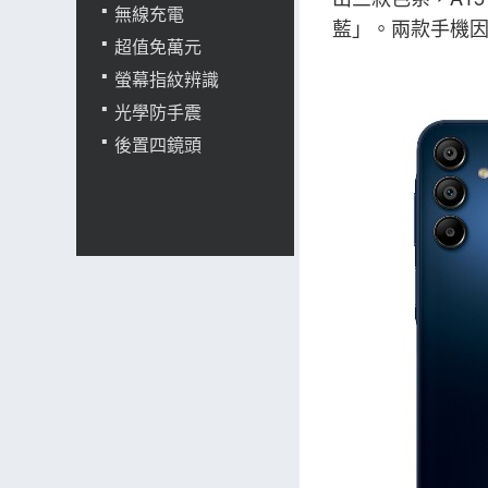
無線充電
藍」。兩款手機
超值免萬元
螢幕指紋辨識
光學防手震
後置四鏡頭