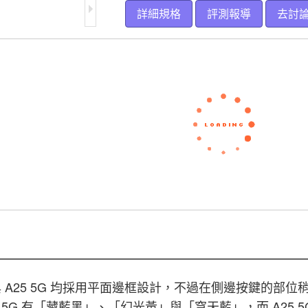
詳細規格
評測報導
去討
5 5G 與 A25 5G 均採用平面邊框設計，不過在側邊按
 5G 有「藏藍黑」、「幻光黃」與「穹天藍」，而 A25