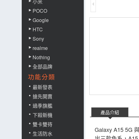
小米
POCO
Google
HTC
Sony
realme
Nothing
全部品牌
功能分類
最新發表
搶先開賣
過季旗艦
產品介紹
下殺新機
雙卡雙待
Galaxy A1
生活防水
出三款色系，A15