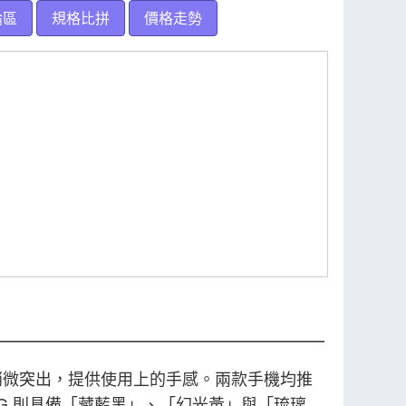
論區
規格比拼
價格走勢
鍵的部位稍微突出，提供使用上的手感。兩款手機均推
 5G 則具備「藏藍黑」、「幻光黃」與「琉璃