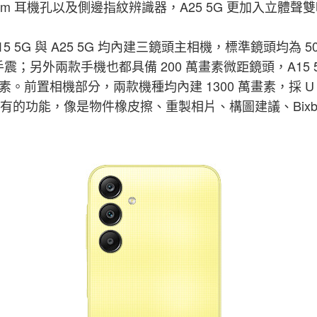
3.5mm 耳機孔以及側邊指紋辨識器，A25 5G 更加入立
 5G 與 A25 5G 均內建三鏡頭主相機，標準鏡頭均為 500
手震；另外兩款手機也都具備 200 萬畫素微距鏡頭，A15 5
 萬畫素。前置相機部分，兩款機種均內建 1300 萬畫素，採 
G 沒有的功能，像是物件橡皮擦、重製相片、構圖建議、Bixby