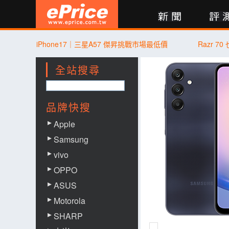
新聞
評測
討論
產品
買賣
商城
登入
iPhone17｜三星A57 傑昇挑戰市場最低價
Razr 
全站搜尋
品牌快搜
Apple
Samsung
vivo
OPPO
ASUS
Motorola
SHARP