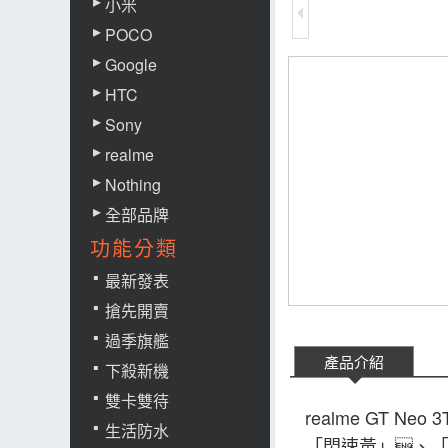
小米
POCO
Google
HTC
Sony
realme
Nothing
全部品牌
功能分類
最新發表
搶先開賣
過季旗艦
產品介紹
下殺新機
雙卡雙待
realme GT N
生活防水
「閃速黃」、