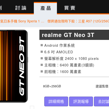
行動版
【桃園促銷】人氣日系手機 Sony Xperia 1 VII 256G/512G，現貨特價 34,590 元起有夠划算！(8/4~8/10)
realme GT Neo 3T
Android 作業系統
6.6 吋
AMOLED
螢幕解析度 2400 x 1080 pixels
主相機：6400 萬畫素(3鏡頭)
前相機：1600 萬畫素
8GB+256GB
建議售價：
詳細規格
評測報導
去討