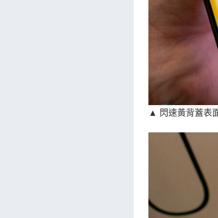
▲ 閃速黃背蓋表