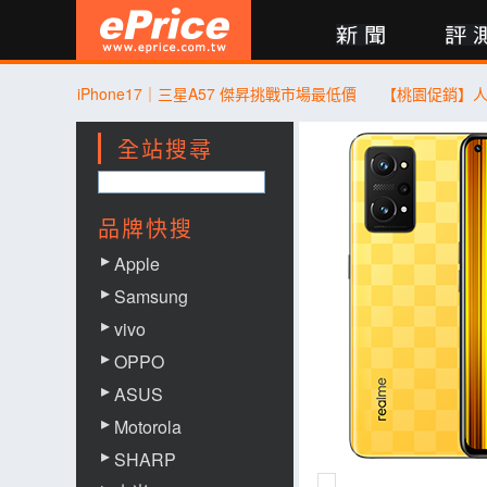
新聞
評測
討論
產品
買賣
商城
登入
iPhone17｜三星A57 傑昇挑戰市場最低價
全站搜尋
品牌快搜
Apple
Samsung
vivo
OPPO
ASUS
Motorola
SHARP