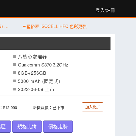
登入/註冊
傑昇通信限時下殺：三星 A57 (12G/256G) 只要 $14,490 元！(8/3-8/5)
三星發表 ISOCELL HPC 色彩更強
八核心處理器
Qualcomm S870 3.2GHz
8GB+256GB
5000 mAh (固定式)
2022-06-09 上市
加入比拼
$12,990
新機報價：已下市
論區
規格比拼
價格走勢