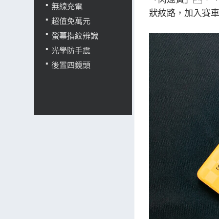
無線充電
狀紋路，加入賽
超值免萬元
螢幕指紋辨識
光學防手震
後置四鏡頭