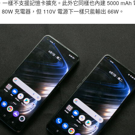
，一樣不支援記憶卡擴充。此外它同樣也內建 5000 mAh 電池
80W 充電器，但 110V 電源下一樣只能輸出 66W。