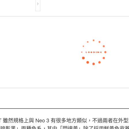
eo 3T 雖然規格上與 Neo 3 有很多地方類似，不過兩者在外型設
「暗影黑」兩種色系，其中「閃速黃」除了採用鮮黃色背