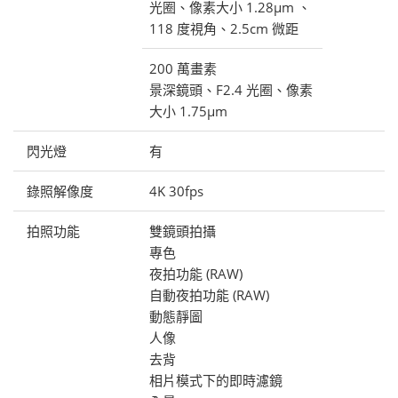
光圈、像素大小 1.28μm 、
118 度視角、2.5cm 微距
200 萬畫素
景深鏡頭、F2.4 光圈、像素
大小 1.75μm
閃光燈
有
錄照解像度
4K 30fps
拍照功能
雙鏡頭拍攝
專色
夜拍功能 (RAW)
自動夜拍功能 (RAW)
動態靜圖
人像
去背
相片模式下的即時濾鏡