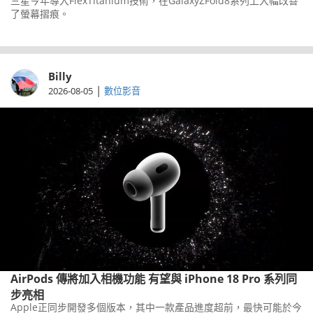
三星今年導入FlexTitanium技術，在GalaxyZFold8系列上大幅改善
了螢幕摺痕。
Billy
|
2026-08-05
數位影音
AirPods 傳將加入相機功能 有望與 iPhone 18 Pro 系列同
步亮相
Apple正同步開發多個版本，其中一款產品進度超前，最快可能於今