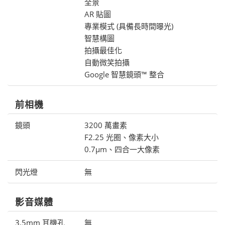
全景
AR 貼圖
專業模式 (具備長時間曝光)
智慧構圖
拍攝最佳化
自動微笑拍攝
Google 智慧鏡頭™ 整合
前相機
鏡頭
3200 萬畫素
F2.25 光圈、像素大小
0.7μm、四合一大像素
閃光燈
無
影音媒體
3.5mm 耳機孔
無