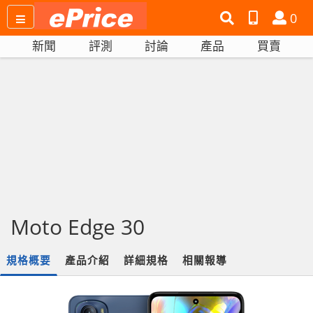
搜
產
會
0
尋
品
員
新聞
評測
討論
產品
買賣
網
比
站
拼
Moto Edge 30
規格概要
產品介紹
詳細規格
相關報導