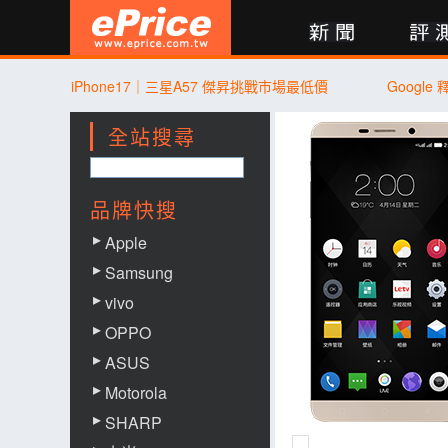
新聞
評測
討論
產品
買賣
商城
登入
iPhone17｜三星A57 傑昇挑戰市場最低價
Google 
全站搜尋
品牌快搜
Apple
Samsung
vivo
OPPO
ASUS
Motorola
SHARP