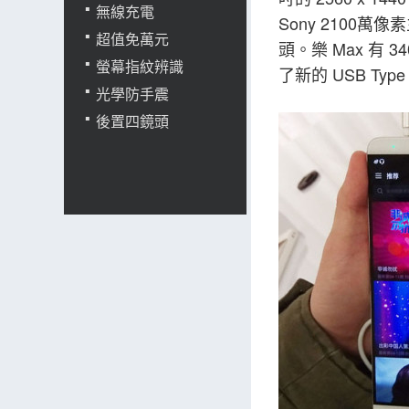
無線充電
Sony 2100萬像
超值免萬元
頭。樂 Max 有 
螢幕指紋辨識
了新的 USB Typ
光學防手震
後置四鏡頭