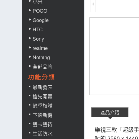
小米
POCO
Google
HTC
Sony
realme
Nothing
全部品牌
功能分類
最新發表
搶先開賣
過季旗艦
產品介紹
下殺新機
雙卡雙待
樂視三款「超級手機」
生活防水
吋的 2560 x 1