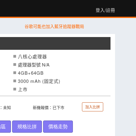
登入/註冊
谷歌可能也加入藍牙追蹤器戰局
八核心處理器
處理器型號 N/A
4GB+64GB
3000 mAh (固定式)
上市
加入比拼
：未知
新機報價：已下市
論區
規格比拼
價格走勢