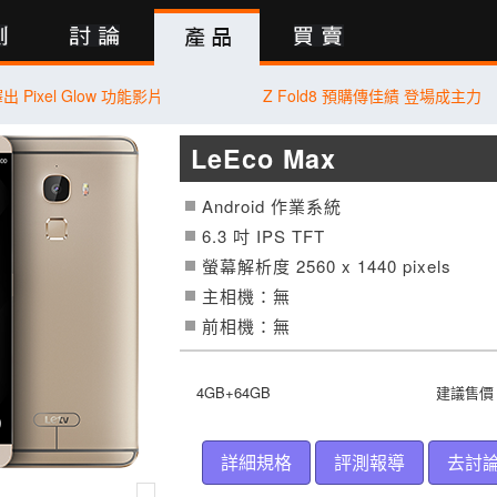
行動版
釋出 Pixel Glow 功能影片
Z Fold8 預購傳佳績 登場成主力
LeEco Max
Android 作業系統
6.3 吋
IPS TFT
螢幕解析度 2560 x 1440 pixels
主相機：無
前相機：無
4GB+64GB
建議售價
詳細規格
評測報導
去討