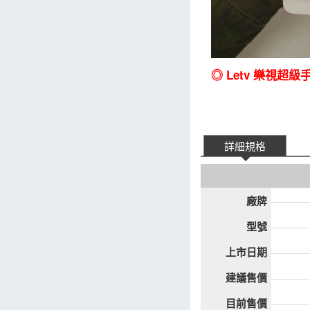
◎ Letv 樂視超
詳細規格
廠牌
型號
上市日期
建議售價
目前售價