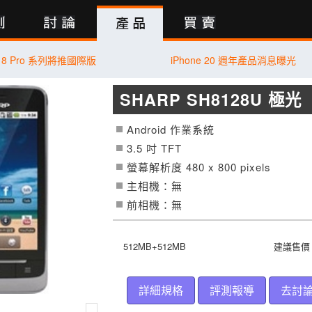
行動版
18 Pro 系列將推國際版
iPhone 20 週年產品消息曝光
SHARP SH8128U 極光
Android 作業系統
3.5 吋
TFT
螢幕解析度 480 x 800 pixels
主相機：無
前相機：無
512MB+512MB
建議售價：
詳細規格
評測報導
去討