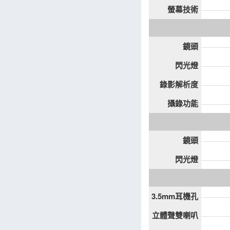
螢幕技術
鏡頭
閃光燈
錄影解析度
攝錄功能
鏡頭
閃光燈
3.5mm耳機孔
立體聲雙喇叭