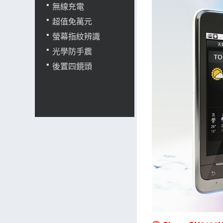
無線充電
超值免萬元
螢幕指紋辨識
光學防手震
後置四鏡頭