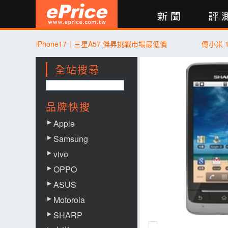
新聞
評測
討論
產品
買賣
商城
登入
iPhone17｜三星A57 傑昇挑戰市場最低價
傳小米 
全站搜尋
品牌快搜
Apple
Samsung
vivo
OPPO
ASUS
Motorola
SHARP