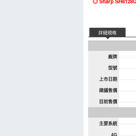
◎ Sharp SH812
詳細規格
廠牌
型號
上市日期
建議售價
目前售價
主要系統
4G