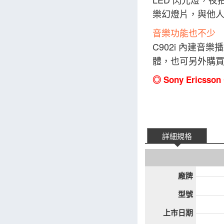
樂幻燈片，與他
音樂功能也不少
C902i 內建音樂播
體，也可另外購買
◎ Sony Ericss
詳細規格
廠牌
型號
上市日期