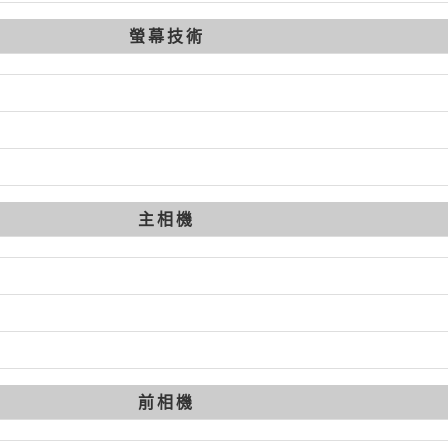
螢幕技術
主相機
前相機