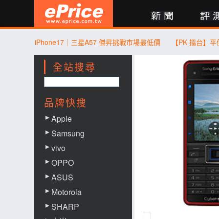
新聞
評測
討論
產品
買賣
商城
登入
iPhone17｜三星A57 傑昇挑戰市場最低價
全站搜尋
品牌快搜
Apple
Samsung
vivo
OPPO
ASUS
Motorola
SHARP