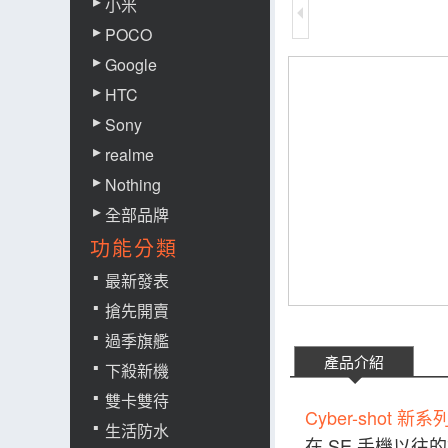
小米
POCO
Google
HTC
Sony
realme
Nothing
全部品牌
功能分類
最新發表
搶先開賣
過季旗艦
產品介紹
下殺新機
雙卡雙待
Cyber-shot 新
生活防水
在 SE 手機以往的機