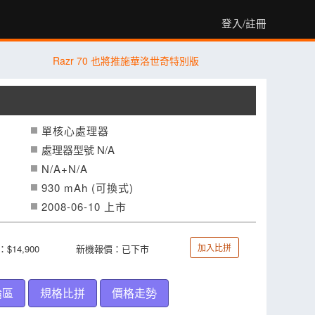
登入/註冊
Razr 70 也將推施華洛世奇特別版
單核心處理器
處理器型號 N/A
N/A+N/A
930 mAh (可換式)
2008-06-10 上市
加入比拼
$14,900
新機報價：已下市
論區
規格比拼
價格走勢