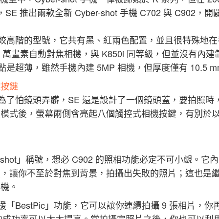
中，SE 推出兩款全新 Cyber-shot 手機 C702 與 C902
是比較高階的型號，它共有黑、紅兩色配置，並且很特殊地
0 萬畫素自動對焦相機，與 K850i 同等級，但並沒有內
特點是超薄，雖然手機內建 5MP 相機，但厚度僅有 10.5
控按鍵
，但為了怕鏡頭弄髒，SE 還是設計了一個鏡頭蓋，要拍照
照模式後，螢幕兩側會亮起八個觸控式相機按鍵，有別於
r-shot」稱號，想必 C902 的照相功能必定不可小覷
，讓你不至於對焦到背景，拍攝出失敗的照片；這也是繼 Sam
手機。
支援「BestPic」功能，它可以讓你連續拍攝 9 張相
拍成功率可以大大提高。當拍攝完照片之後，你也可以利用手機的