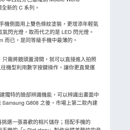
，開闢全新的 C 系列。
在手機側面用上雙色條紋塗裝，更增添年輕氣
建氙氣閃光燈，取而代之的是 LED 閃光燈。
 mm 而已，是同等級手機中最薄的。
時，只需將鏡頭蓋滑開，就可以直接進入拍照
以往機型利用數字按鍵操作，讓你更直覺運
。它內建獨特的臉部辨識機能，可以辨識出畫面中
sung G808 之後，市場上第二款內建
片，你再挑選一張喜歡的相片儲存；搭配手機的
「x-Pict story」製作出精美酷炫的音