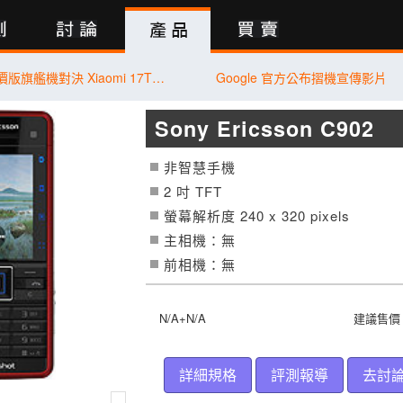
行動版
【PK 擂台】平價版旗艦機對決 Xiaomi 17T Pro V.S. vivo X300 FE
Google 官方公布摺機宣傳影片
Sony Ericsson C902
非智慧手機
2 吋
TFT
螢幕解析度 240 x 320 pixels
主相機：無
前相機：無
N/A+N/A
建議售價：
詳細規格
評測報導
去討