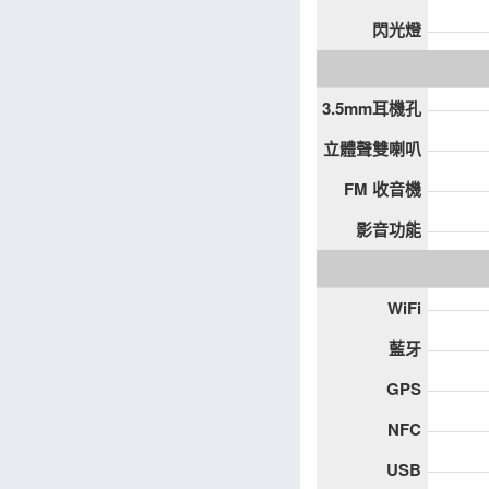
閃光燈
3.5mm耳機孔
立體聲雙喇叭
FM 收音機
影音功能
WiFi
藍牙
GPS
NFC
USB