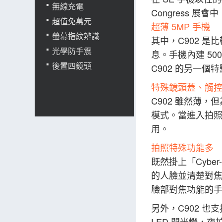
無線充電
Congress 展會
超值免萬元
超薄 5MP 手機
螢幕指紋辨識
其中，C902 
光學防手震
息。手機內建 50
後置四鏡頭
C902 的另一個
特殊鏡頭蓋、觸
C902 雖然薄
模式。當進入拍
用。
拍照特殊功能多
既然掛上「Cybe
的人臉並清楚對焦
臉部對焦功能的
另外，C902 也
LED 閃光燈，夜