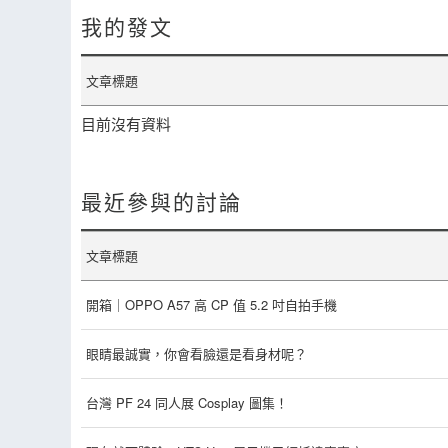
我的發文
文章標題
目前沒有資料
最近參與的討論
文章標題
開箱｜OPPO A57 高 CP 值 5.2 吋自拍手機
眼睛最誠實，你會看臉還是看身材呢？
台灣 PF 24 同人展 Cosplay 圖集！