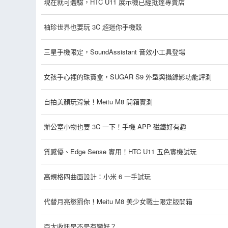
現在就可體驗，HTC U11 展示機已經抵達專賣店
袖珍世界也要玩 3C 超迷你手機殼
三星手機限定，SoundAssistant 音效小工具登場
女孩手心裡的珠寶盒，SUGAR S9 外型與攝錄影功能評測
自拍美顏玩背景！Meitu M8 開箱實測
辦公室小物也要 3C 一下！手機 APP 磁鐵好有趣
質感優、Edge Sense 實用！HTC U11 五色實機試玩
高規格四曲面設計：小米 6 一手試玩
代替月亮懲罰你！Meitu M8 美少女戰士限定版開箱
亞太收訊是不是有變好？