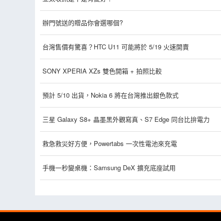
辦門號送的贈品你會選哪個?
台灣售價有驚喜？HTC U11 可能將於 5/19 火速開賣
SONY XPERIA XZs 雙色開箱 + 拍照比較
預計 5/10 出貨，Nokia 6 將在台灣推出銀色款式
三星 Galaxy S8+ 晶墨黑外觀寫真、S7 Edge 同台比拚電力
救急救災好方便，Powertabs 一次性電池來充電
手機一秒變桌機：Samsung DeX 擴充底座試用