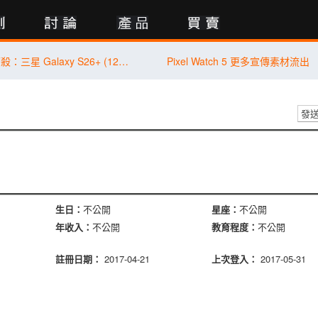
行動版
傑昇通信限時下殺：三星 Galaxy S26+ (12G/256G) 只要 $29,990 元！(8/6-8/9)
Pixel Watch 5 更多宣傳素材流出
發
生日：
不公開
星座：
不公開
年收入：
不公開
教育程度：
不公開
註冊日期：
2017-04-21
上次登入：
2017-05-31