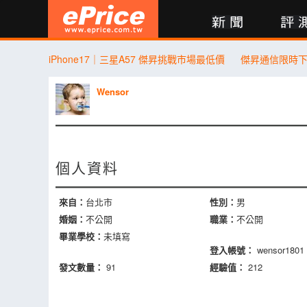
新聞
評測
討論
產品
買賣
商城
登入
iPhone17｜三星A57 傑昇挑戰市場最低價
Wensor
個人資料
來自：
台北市
性別：
男
婚姻：
不公開
職業：
不公開
畢業學校：
未填寫
登入帳號：
wensor1801
發文數量：
91
經驗值：
212