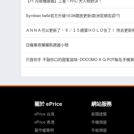
【11 月新機速報】三星、HTC 大人物對決！
Symbian belle官方升級10/26開放更新(歐洲官網否認!?)
ＡＮＮＡ可以更新了，９／１５總算ＨＯＬＤ住了！ 快去更新
日機專用懶懶熊週邊小物
只容你手 不融你口的甜蜜滋味~DOCOMO X Q-POT聯名手機第二
關於 ePrice
網站服務
ePrice 台灣
新聞總覽
ePrice 香港
手機頻道
著作權聲明
平板頻道