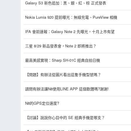
Galaxy S3 新色追加：黑、銀、紅、棕 正式發表
Nokia Lumia 920 提前曝光：無線充電、PureView 相機
IFA 會前速報：Galaxy Note 2 先曝光，十月上市有望
三星 8/29 新品發表會，Note 2 即將推出？
最高美感實現：Sharp SH-01C 經典自拍日機
【問題】有辦法從圖片看出這隻手機型號嗎？
請問有辦法讓N8使用LINE APP 這個軟體嗎?謝謝!
N8的GPS定位速度?
【討論】說說你心目中的 SE 經典手機是哪支？