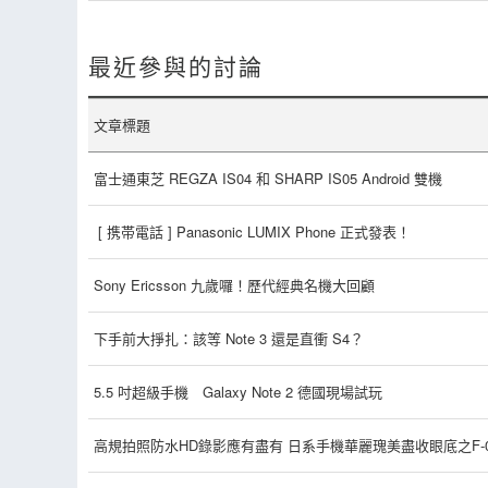
最近參與的討論
文章標題
富士通東芝 REGZA IS04 和 SHARP IS05 Android 雙機
[ 携帯電話 ] Panasonic LUMIX Phone 正式發表！
Sony Ericsson 九歲囉！歷代經典名機大回顧
下手前大掙扎：該等 Note 3 還是直衝 S4？
5.5 吋超級手機 Galaxy Note 2 德國現場試玩
高規拍照防水HD錄影應有盡有 日系手機華麗瑰美盡收眼底之F-0