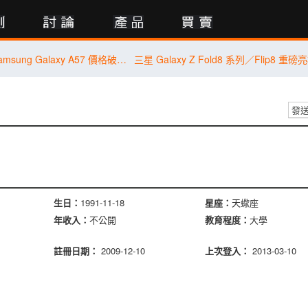
行動版
【米可促銷】Samsung Galaxy A57 價格破盤！米可手機館限時 $13,890 (8/4~8/6)
發
生日：
1991-11-18
星座：
天蠍座
年收入：
不公開
教育程度：
大學
註冊日期：
2009-12-10
上次登入：
2013-03-10