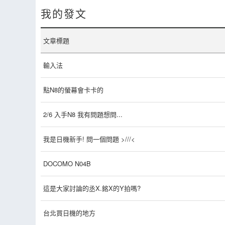
我的發文
文章標題
輸入法
點N8的螢幕會卡卡的
2/6 入手N8 我有問題想問...
我是日機新手! 問一個問題 >///<
DOCOMO N04B
這是大家討論的丞X.銘X的Y拍嗎?
台北買日機的地方