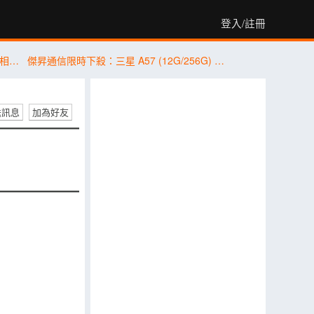
登入/註冊
三星 Galaxy Z Fold8 系列／Flip8 重磅亮相！傑昇通信預購抽萬元悠遊卡金
傑昇通信限時下殺：三星 A57 (12G/256G) 只要 $14,490 元！(8/3-8/5)
送訊息
加為好友