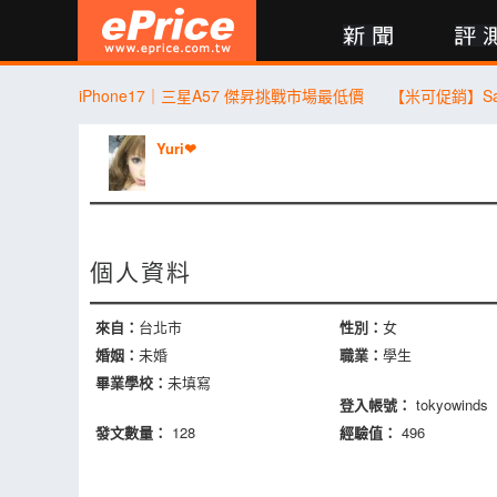
新聞
評測
討論
產品
買賣
商城
登入
iPhone17｜三星A57 傑昇挑戰市場最低價
Yuri❤
個人資料
來自：
台北市
性別：
女
婚姻：
未婚
職業：
學生
畢業學校：
未填寫
登入帳號：
tokyowinds
發文數量：
128
經驗值：
496