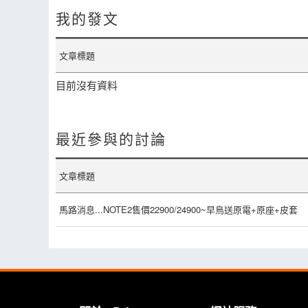
我的發文
文章標題
目前沒有資料
最近參與的討論
文章標題
馬路消息...NOTE2售價22900/24900~早鳥送原電+原座+皮套