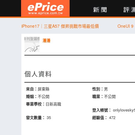
新聞
評測
討論
產品
買賣
商城
登入
iPhone17｜三星A57 傑昇挑戰市場最低價
OneUI 
潘潘
個人資料
來自：
屏東縣
性別：
男
婚姻：
不公開
職業：
不公開
畢業學校：
日新高職
登入帳號：
onlylovesky
發文數量：
35
經驗值：
472