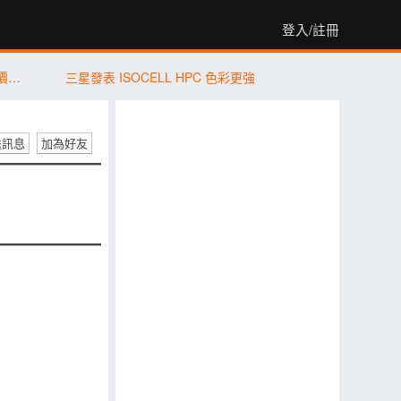
登入/註冊
【米可促銷】iPhone 17 Pro Max 256G 價格破盤！米可手機館限時 $40,880 (8/7~8/9)
三星發表 ISOCELL HPC 色彩更強
送訊息
加為好友