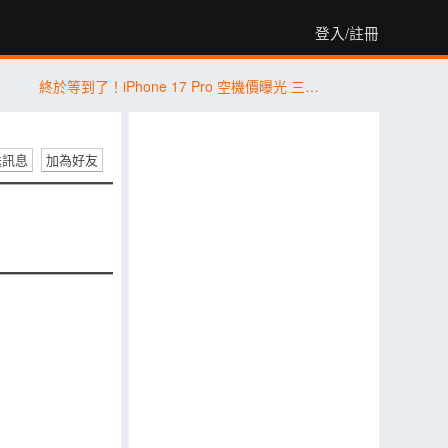
登入/註冊
終於等到了！iPhone 17 Pro 空機價曝光 三星 Galaxy S26+ 狂降近 8 千
送訊息
加為好友