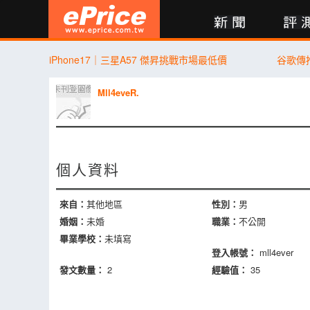
新聞
評測
討論
產品
買賣
商城
登入
iPhone17｜三星A57 傑昇挑戰市場最低價
谷歌傳推
Mll4eveR.
個人資料
來自：
其他地區
性別：
男
婚姻：
未婚
職業：
不公開
畢業學校：
未填寫
登入帳號：
mll4ever
發文數量：
2
經驗值：
35