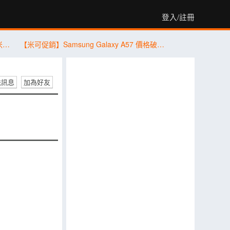
登入/註冊
【桃園促銷】vivo、OPPO、Honor、小米、Samsung、Apple，現貨特價 3,590 元起有夠划算！(7/31~8/6)
【米可促銷】Samsung Galaxy A57 價格破盤！米可手機館限時 $13,890 (8/4~8/6)
送訊息
加為好友