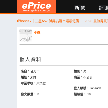
新聞
評測
討論
產品
買賣
商城
登入
iPhone17｜三星A57 傑昇挑戰市場最低價
小逸
個人資料
來自：
台北市
性別：
男
婚姻：
未婚
職業：
不公開
畢業學校：
未填寫
登入帳號：
iansada
發文數量：
3
經驗值：
18