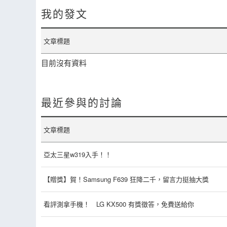
我的發文
文章標題
目前沒有資料
最近參與的討論
文章標題
亞太三星w319入手！！
【贈獎】賀！Samsung F639 狂降二千，留言力挺抽大獎
看評測拿手機！ LG KX500 有獎徵答，免費送給你