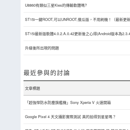
U8860有類似三星Kies的傳輸軟體嗎?
ST15i一鍵ROOT,可以UNROOT,傻瓜版，不用刷機！（最新更新）
ST15i最新版軟體4.0.2.A.0.42更新後之心得(Android版本為2.3.4
升級後所出現的問題
最近參與的討論
文章標題
「超強悍防水防塵旗艦機」Sony Xperia V 火速開箱
Google Pixel 4 天文攝影實際測試 真的拍得到星星嗎？