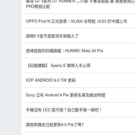
華為 GT 3系列 GT RUNNER 二少爺 不專業開箱 兼 簡易使用
PRO簡易比較
OPPO Find N 正式發表，33,600 台幣起 12/23 於中國上市
請問5 II是不是取消手寫輸入了
登峰造極的四攝旗艦：HUAWEI Mate 30 Pro
【玩酷體驗】 Xperia S 實際入手心得
XZP ANDROID 9.0 TW 更新
Sony 公布 Android 9 Pie 更新名單及推送時間
手機沒有 LED 提示燈？自己動手做一個吧！
請問有機友已經更新9.0 Pie了嗎?