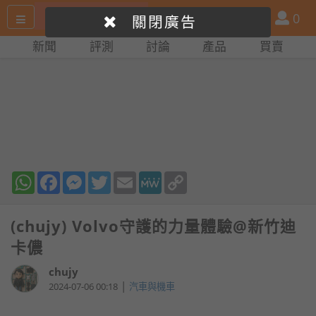
搜
產
會
0
關閉廣告
尋
品
員
新聞
評測
討論
產品
買賣
網
比
站
拼
WhatsApp
Facebook
Messenger
Twitter
Email
MeWe
Copy
Link
(chujy) Volvo守護的力量體驗@新竹迪
卡儂
chujy
|
2024-07-06 00:18
汽車與機車