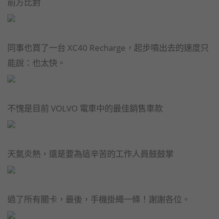
前方比對
同事也買了一台 XC40 Recharge，起步噴出去的速度只
能說：也太快。
不愧是目前 VOLVO 電車中的最佳銷售車款
天氣炎熱，還是要為這辛苦的工作人員鼓鼓掌
過了所有關卡，最後，手機掛繩一條！謝謝各位。