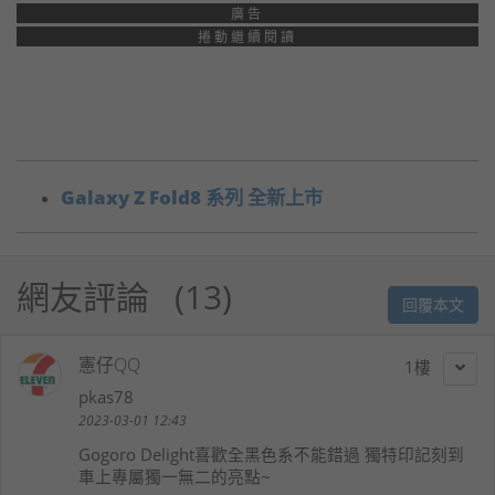
廣告
捲動繼續閱讀
Galaxy Z Fold8 系列 全新上市
網友評論
13
回覆本文
憲仔QQ
1
pkas78
2023-03-01 12:43
Gogoro Delight喜歡全黑色系不能錯過 獨特印記刻到
車上專屬獨一無二的亮點~