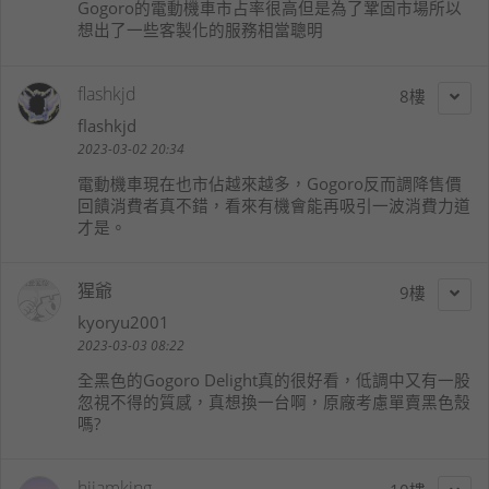
Gogoro的電動機車市占率很高但是為了鞏固市場所以
想出了一些客製化的服務相當聰明
flashkjd
8
flashkjd
2023-03-02 20:34
電動機車現在也市佔越來越多，Gogoro反而調降售價
回饋消費者真不錯，看來有機會能再吸引一波消費力道
才是。
猩爺
9
kyoryu2001
2023-03-03 08:22
全黑色的Gogoro Delight真的很好看，低調中又有一股
忽視不得的質感，真想換一台啊，原廠考慮單賣黑色殼
嗎?
hiiamking