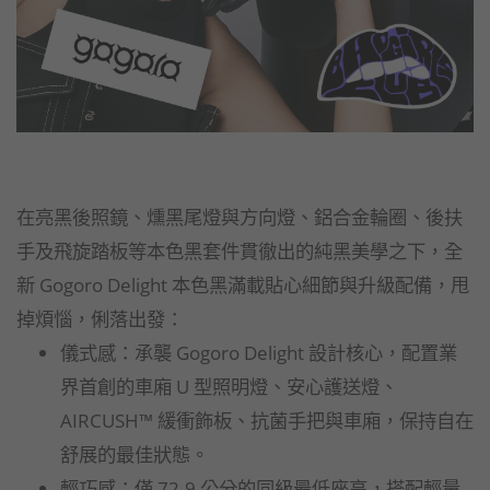
在亮黑後照鏡、燻黑尾燈與方向燈、鋁合金輪圈、後扶
手及飛旋踏板等本色黑套件貫徹出的純黑美學之下，全
新 Gogoro Delight 本色黑滿載貼心細節與升級配備，甩
掉煩惱，俐落出發：
儀式感：承襲 Gogoro Delight 設計核心，配置業
界首創的車廂 U 型照明燈、安心護送燈、
AIRCUSH™ 緩衝飾板、抗菌手把與車廂，保持自在
舒展的最佳狀態。
輕巧感：僅 72.9 公分的同級最低座高，搭配輕量