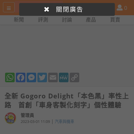
搜
產
會
0
關閉廣告
尋
品
員
新聞
評測
討論
產品
買賣
網
比
站
拼
WhatsApp
Facebook
Messenger
Twitter
Email
MeWe
Copy
Link
全新 Gogoro Delight「本色黑」率性上
路 首創「車身客製化刻字」個性體驗
管理員
|
2023-03-01 11:09
汽車與機車