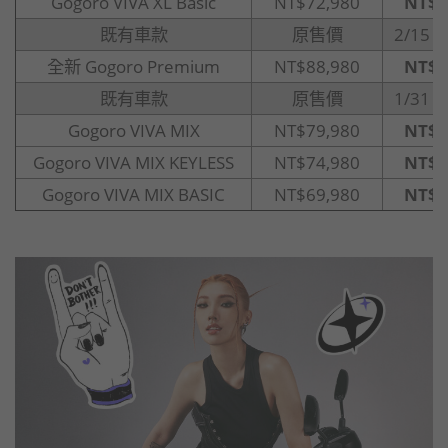
Gogoro VIVA XL Basic
NT$72,980
NT$7
既有車款
原售價
2/15
全新 Gogoro Premium
NT$88,980
NT$8
既有車款
原售價
1/31
Gogoro VIVA MIX
NT$79,980
NT$7
Gogoro VIVA MIX KEYLESS
NT$74,980
NT$7
Gogoro VIVA MIX BASIC
NT$69,980
NT$6