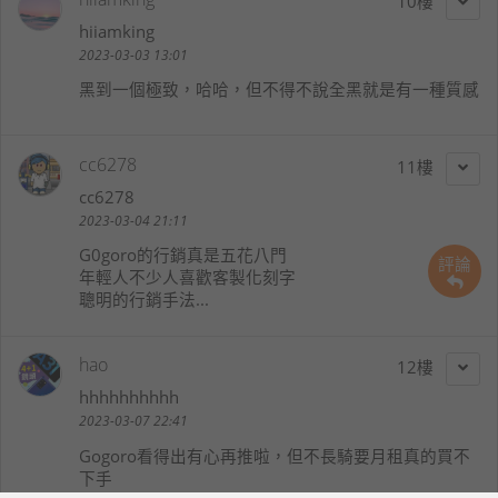
10
hiiamking
2023-03-03 13:01
黑到一個極致，哈哈，但不得不說全黑就是有一種質感
cc6278
11
cc6278
2023-03-04 21:11
G0goro的行銷真是五花八門
評論
年輕人不少人喜歡客製化刻字
聰明的行銷手法...
hao
12
hhhhhhhhhh
2023-03-07 22:41
Gogoro看得出有心再推啦，但不長騎要月租真的買不
下手