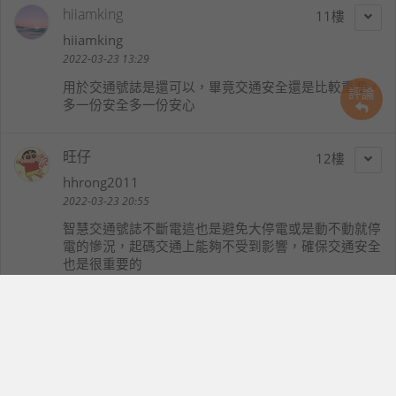
hiiamking
11
hiiamking
2022-03-23 13:29
用於交通號誌是還可以，畢竟交通安全還是比較重要，
評論
多一份安全多一份安心
旺仔
12
hhrong2011
2022-03-23 20:55
智慧交通號誌不斷電這也是避免大停電或是動不動就停
電的慘況，起碼交通上能夠不受到影響，確保交通安全
也是很重要的
flashkjd
13
flashkjd
2022-03-23 21:36
Gogoro Network這也是讓電池有更多的應用，但還是