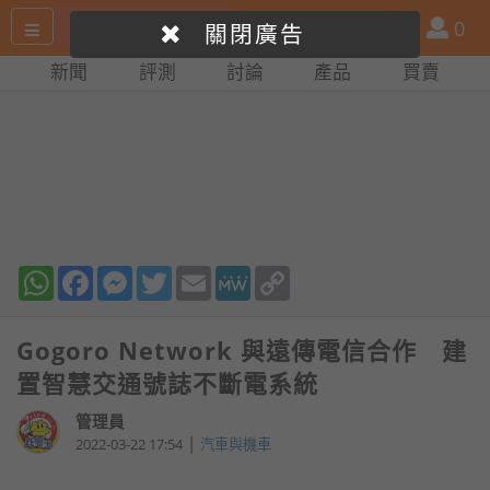
搜
產
會
0
關閉廣告
尋
品
員
新聞
評測
討論
產品
買賣
網
比
站
拼
WhatsApp
Facebook
Messenger
Twitter
Email
MeWe
Copy
Link
Gogoro Network 與遠傳電信合作 建
置智慧交通號誌不斷電系統
管理員
|
2022-03-22 17:54
汽車與機車