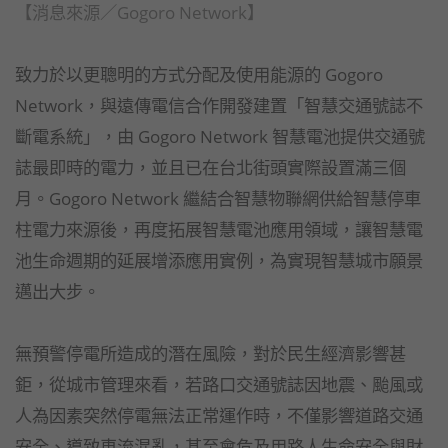
【消息來源／Gogoro Network】
致力於以更聰明的方式分配及使用能源的 Gogoro
Network，與遠傳電信合作開發建置「智慧交通號誌不
斷電系統」，由 Gogoro Network 智慧電池提供交通號
誌最即時的電力，並且已在台北街頭實際設置滿三個
月。Gogoro Network 繼結合智慧物聯網供給智慧停車
柱電力來源後，再度拓展智慧電池應用領域，讓智慧電
池生命週期的延展增添應用實例，為實現智慧城市願景
邁出大步。
無預警停電所造成的潛在風險，對於民生經濟影響甚
鉅，從城市管理來看，若路口交通號誌因地震、颱風或
人為因素突然停電無法正常運作時，不僅影響道路交通
安全、導致車流混亂，甚至會危及用路人生命安全與財