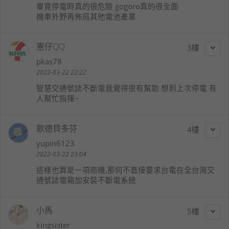
畢竟停電時真的很危險 gogoro真的很全面
機車外野再佈局其他電池產業
憲仔QQ
3
pkas78
2022-03-22 22:22
智慧交通號誌不斷電我覺得很有幫助 想到上次停電 有
人幫忙指揮~
歌德貝多芬
4
yupin6123
2022-03-22 23:04
這樣也算是一項商機,那何不直接要求台電在全台灣交
通號誌電箱加安裝不斷電系統
小馬
5
kingsister