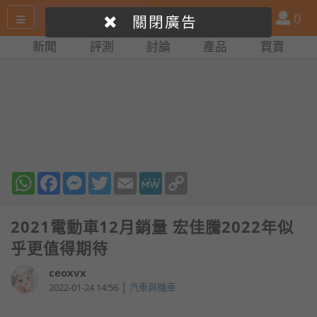
搜
產
會
0
關閉廣告
尋
品
員
新聞
評測
討論
產品
買賣
網
比
站
拼
WhatsApp
Facebook
Messenger
Twitter
Email
MeWe
Copy
Link
2021電動車12月銷量 宏佳騰2022年似
乎更值得期待
ceoxvx
|
2022-01-24 14:56
汽車與機車