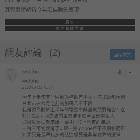
其實還蠻期待今年宏佳騰的表現
廣告
捲動繼續閱讀
網友評論
2
回覆本文
wotoho
1
wotoho
2022-01-25 15:07
今年上半年有些區域的補助差不多，連加碼都保留
台北市在六月之前的加碼八千不變
我是認為對於上半年的電動車銷量幫助還是會存在
特別是對ai-4之類的單電池平價車型影響很大
如果以舊換新來說，ai-4再加上所有的補助
一台三萬初就有了...跟一隻iphone差不多價格而已
如果只是長輩代步的話這樣算是非常划算的選擇