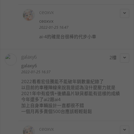
ceoxvx
ceoxvx
2022-01-25 16:47
ai-4的確是台很棒的代步小車
galaxy6
2
galaxy6
2022-01-25 16:37
2022看看宏佳騰能不能破年銷數量紀錄了
以目前的車種陣線來說我是認為沒什麼壓力就是
2021年中有疫情+後續晶片缺貨都能有這樣的成績
今年還多了ai2跟ai4
加上自身車輛設計一直都很不錯
一個月再多賣個500台應該輕輕鬆鬆
ceoxvx