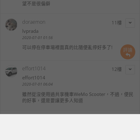
望不是很偏僻
doraemon
11
lvprada
2020-07-01 01:56
可以停在停車場裡面真的比隨便亂停好多了!
評論
effort1014
12
effort1014
2020-07-01 06:04
雖然從沒使用過共享機車WeMo Scooter，不過，便民
的好事，還是要讓更多人知道
maxliu52
13
maxliu52
2020-07-01 06:51