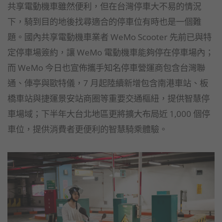
共享電動機車雖然便利，但在台灣停車大不易的情況
下，騎到目的地後找尋適合的停車位有時也是一個難
題。國內共享電動機車業者 WeMo Scooter 先前已與特
定停車場簽約，讓 WeMo 電動機車能夠停在停車場內；
而 WeMo 今日也宣佈攜手知名停車營運商包含台灣聯
通、俥亭與歐特儀，7 月起陸續新增包含南港車站、板
橋車站與捷運景安站商圈等重要交通樞紐，提供智慧停
車場域；下半年大台北地區更將擴大布局近 1,000 個停
車位，提供消費者更便利的智慧騎乘體驗。