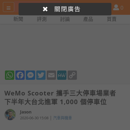
搜
產
會
0
關閉廣告
尋
品
員
新聞
評測
討論
產品
買賣
網
比
站
拼
WhatsApp
Facebook
Messenger
Twitter
Email
MeWe
Copy
Link
WeMo Scooter 攜手三大停車場業者
下半年大台北進軍 1,000 個停車位
Jason
|
2020-06-30 15:08
汽車與機車