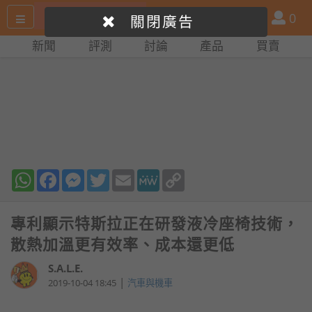
搜
產
會
0
關閉廣告
尋
品
員
新聞
評測
討論
產品
買賣
網
比
站
拼
WhatsApp
Facebook
Messenger
Twitter
Email
MeWe
Copy
Link
專利顯示特斯拉正在研發液冷座椅技術，
散熱加溫更有效率、成本還更低
S.A.L.E.
|
2019-10-04 18:45
汽車與機車