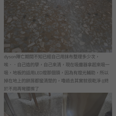
dyson陣亡期間不知已經自己用抹布整理多少次，
唉．．自己造的孽，自己來清，現在吸塵器拿起來吸一
吸，地板的話用LED燈那個頭，因為有燈光輔助，所以
掉在地上的餅屑都蠻清楚的，嚕過去其實就很乾淨 ((終
於不用再彎腰擦了