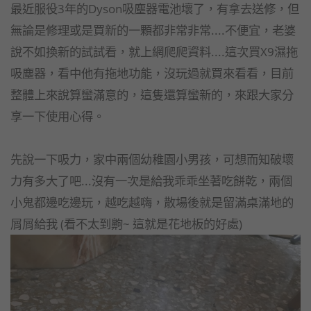
最近服役3年的Dyson吸塵器電池壞了，有拿去送修，但
無論是修理或是買新的一顆都非常非常....不便宜，老婆
說不如換新的試試看，就上網爬爬資料....這次買X9濕拖
吸塵器，看中他有拖地功能，沒玩過就買來看看，目前
整體上來說算蠻滿意的，這隻還算蠻新的，來跟大家分
享一下使用心得。
先說一下吸力，家中兩個幼稚園小男孩，可想而知破壞
力有多大了吧...沒有一次是給我乖乖坐著吃餅乾，兩個
小鬼都邊吃邊玩，越吃越嗨，散場後就是留滿桌滿地的
屑屑給我 (看不太到齁~ 這就是花地板的好處)