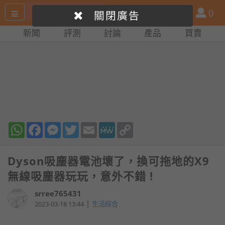
搜
產
會
0
關閉廣告
尋
品
員
新聞
評測
討論
產品
買賣
網
比
站
拼
WhatsApp
Facebook
Messenger
Twitter
Email
MeWe
Copy
Link
Dyson吸塵器電池壞了，換可拖地的X9
無線吸塵器玩玩，意外不錯 !
srree765431
|
2023-03-18 13:44
生活綜合