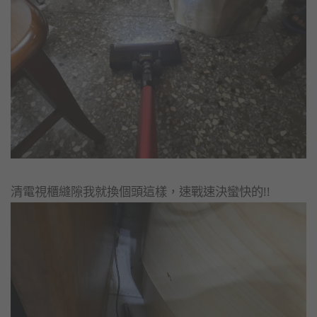
清電視櫃縫隙我就換個頭這樣，速戰速決蠻快的!!