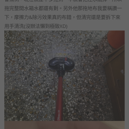
拖完整間水箱水都還有剩。另外他那拖地布我要稱讚一
下，摩擦力&除污效果真的布錯，但清完還是要拆下來
用手清洗(沒辦法懶到極致XD)